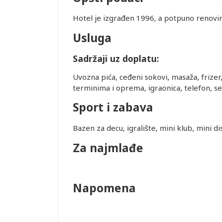
SMEŠTAJ U
Hotel je izgrađen 1996, a potpuno renovir
REMENA
Usluga
Sadržaji uz doplatu:
uštaju
Uvozna pića, ceđeni sokovi, masaža, frizer, 
recepciji
terminima i oprema, igraonica, telefon, se
lobiju, ali
ućnosti da
Sport i zabava
ugu
ovornost i ne
Bazen za decu, igralište, mini klub, mini di
nkciji usled
Za najmlađe
rane služe
og broja
rogo je
olimo Vas da
Napomena
 KREVET: U
rasklapanje,
eđaja zavisi