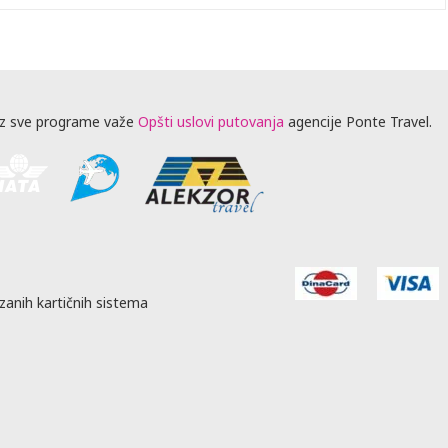
z sve programe važe
Opšti uslovi putovanja
agencije Ponte Travel.
zanih kartičnih sistema