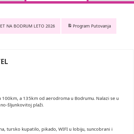
 LET NA BODRUM LETO 2026
Program Putovanja
TEL
n 100km, a 135km od aerodroma u Bodrumu. Nalazi se u
o-šljunkovitoj plaži.
a, tursko kupatilo, pikado, WIFI u lobiju, suncobrani i