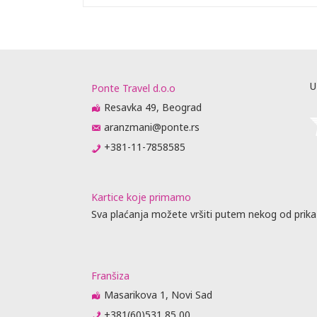
aj.
rasporedu
ta ili
prisustvo).
me obaveste
da
U
Ponte Travel d.o.o
 biti
Resavka 49, Beograd
raćajna
aranzmani@ponte.rs
dino ovlašćen
+381-11-7858585
Kartice koje primamo
obijanja
Sva plaćanja možete vršiti putem nekog od prika
vnik
u agencije
je, predaju
Franšiza
jenja (
 nije stigao
Masarikova 1, Novi Sad
 se otkazne
+381(60)531 85 00