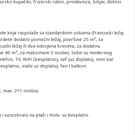
tursko kupatilo, frizerski salon, prodavnice, bilijar, doktor
rade koja raspolaže sa standardnim sobama (francuski ležaj
u/dete dodatni pomoćni ležaj, površine 25 m², za
ski ležaj ili dva odvojena kreveta, za dodatnu
ine 40 m², za maksimum 3 osobe). Sobe su modernog
elefon, TV, WiFi (besplatno), sef (uz doplatu), mini bar
esplatno, inače uz doplatu), fen i balkon.
 max. 2+1 osobu).
 peškiri i suncobrani na plaži i molu su besplatni.