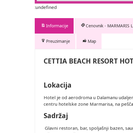
:undefined
Informacije
Cenovnik - MARMARIS
Preuzimanje
Map
 RESORT
CETTIA BEACH RESORT HO
nih za
Lokacija
rajolik
Hotel je od aerodroma u Dalamanu udalje
centru hotelske zone Marmarisa, na peščan
Sadržaj
te. Prevoz
Glavni restoran, bar, spoljašnji bazen, saun
 usluge