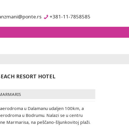
anzmani@ponte.rs
+381-11-7858585
BEACH RESORT HOTEL
MARMARIS
d aerodroma u Dalamanu udaljen 100km, a
erodroma u Bodrumu. Nalazi se u centru
ne Marmarisa, na peščano-šljunkovitoj plaži.