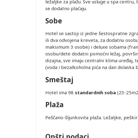
ležaljke za plažu. Sve usluge u spa centru, 
se dodatno plaćaju.
Sobe
je i pasoška
Hotel se sastoji iz jedne šestospratne zg
ili dva odvojena kreveta, za dodatnu osob
maksimum 3 osobe) i deluxe sobama (francu
ovanja
osobu/dete dodatni pomoćni ležaj, površ
dizajna, sve imaju centralni klima uređaj, t
(voda i bezalkoholna pića na dan dolaska b
ice dostupne
Leaflet
alidni u
Smeštaj
Hotel ima 98
standardnih soba
(23-25m2,
ednjem kursu
Plaža
ur-ima i
or zadržava
Peščano-šljunkovita plaža. Ležaljke,
STRANE
Opšti podaci
 DANA PRED