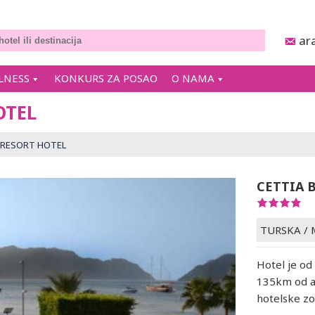
ar
LNESS
KONKURS ZA POSAO
O NAMA
OTEL
 RESORT HOTEL
CETTIA 
TURSKA
/
Hotel je o
135km od a
hotelske zo