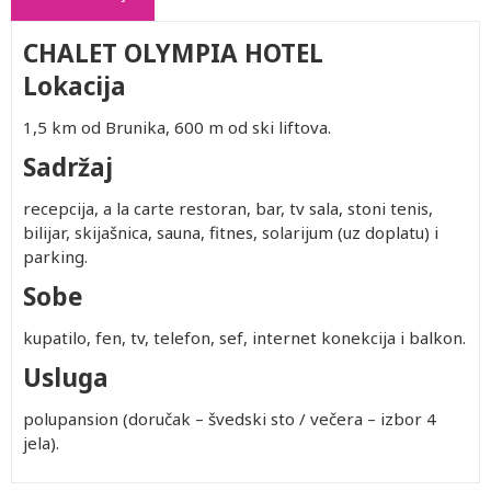
CHALET OLYMPIA HOTEL
Lokacija
1,5 km od Brunika, 600 m od ski liftova.
Sadržaj
recepcija, a la carte restoran, bar, tv sala, stoni tenis,
bilijar, skijašnica, sauna, fitnes, solarijum (uz doplatu) i
parking.
Sobe
kupatilo, fen, tv, telefon, sef, internet konekcija i balkon.
Usluga
polupansion (doručak – švedski sto / večera – izbor 4
jela).