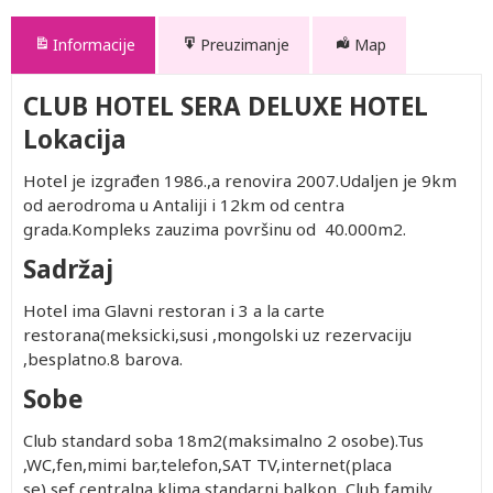
Informacije
Preuzimanje
Map
CLUB HOTEL SERA DELUXE HOTEL
Lokacija
Hotel je izgrađen 1986.,a renovira 2007.Udaljen je 9km
od aerodroma u Antaliji i 12km od centra
grada.Kompleks zauzima površinu od 40.000m2.
Sadržaj
Hotel ima Glavni restoran i 3 a la carte
restorana(meksicki,susi ,mongolski uz rezervaciju
,besplatno.8 barova.
Sobe
Club standard soba 18m2(maksimalno 2 osobe).Tus
,WC,fen,mimi bar,telefon,SAT TV,internet(placa
se),sef,centralna klima,standarni balkon...Club family