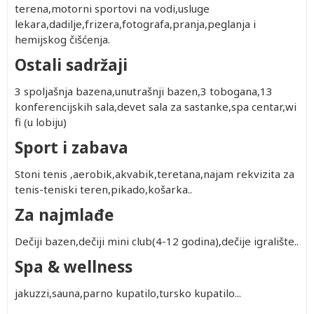
terena,motorni sportovi na vodi,usluge
lekara,dadilje,frizera,fotografa,pranja,peglanja i
hemijskog čišćenja.
Ostali sadržaji
3 spoljašnja bazena,unutrašnji bazen,3 tobogana,13
konferencijskih sala,devet sala za sastanke,spa centar,wi
fi (u lobiju)
Sport i zabava
Stoni tenis ,aerobik,akvabik,teretana,najam rekvizita za
tenis-teniski teren,pikado,košarka..
Za najmlađe
Dečiji bazen,dečiji mini club(4-12 godina),dečije igralište..
Spa & wellness
jakuzzi,sauna,parno kupatilo,tursko kupatilo...