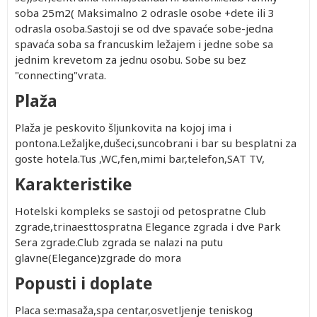
soba 25m2( Maksimalno 2 odrasle osobe +dete ili 3
odrasla osoba.Sastoji se od dve spavaće sobe-jedna
spavaća soba sa francuskim ležajem i jedne sobe sa
jednim krevetom za jednu osobu. Sobe su bez
"connecting"vrata.
Plaža
Plaža je peskovito šljunkovita na kojoj ima i
pontona.Ležaljke,dušeci,suncobrani i bar su besplatni za
goste hotela.Tus ,WC,fen,mimi bar,telefon,SAT TV,
Karakteristike
Hotelski kompleks se sastoji od petospratne Club
zgrade,trinaesttospratna Elegance zgrada i dve Park
Sera zgrade.Club zgrada se nalazi na putu
glavne(Elegance)zgrade do mora
Popusti i doplate
Placa se:masaža,spa centar,osvetljenje teniskog