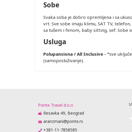
Sobe
Svaka soba je dobro opremljena i sa ukus
vrt. Sve sobe imaju klimu, SAT TV, telefon,
sa tušem i fenom, baby sitting, sef. Sobe 
Usluga
Leaflet
Polupansiona / All Inclusive - "
sve uključ
(samoposluživanje).
U
Ponte Travel d.o.o
Resavka 49, Beograd
aranzmani@ponte.rs
+381-11-7858585