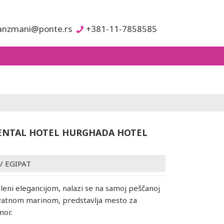
anzmani@ponte.rs
+381-11-7858585
NTAL HOTEL HURGHADA HOTEL
/
EGIPAT
pleni elegancijom, nalazi se na samoj peščanoj
ivatnom marinom, predstavlja mesto za
mor.