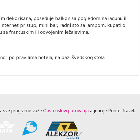
om dekorisana, poseduje balkon sa pogledom na lagunu ili
 internet pristup, mini bar, radni sto sa lampom, kupatilo
su sa francuskim ili odvojenim ležajevima.
eno" po pravilima hotela, na bazi švedskog stola
z sve programe važe
Opšti uslovi putovanja
agencije Ponte Travel.