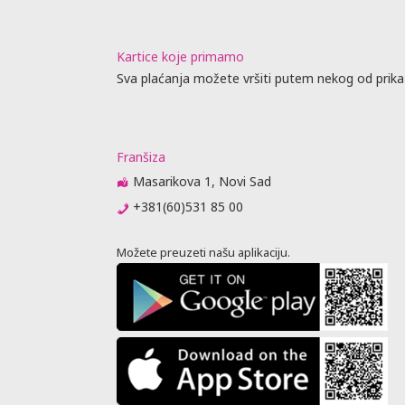
Kartice koje primamo
Sva plaćanja možete vršiti putem nekog od prika
Franšiza
Masarikova 1, Novi Sad
+381(60)531 85 00
Možete preuzeti našu aplikaciju.