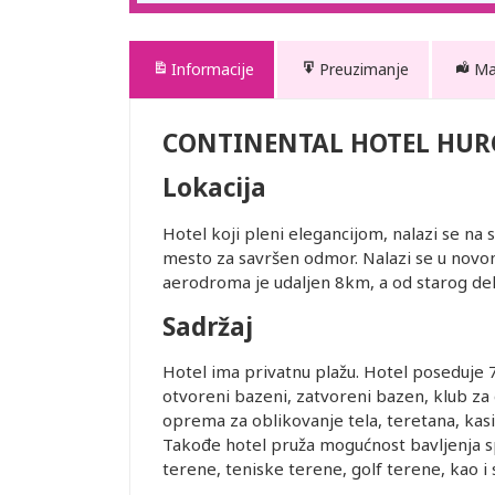
Informacije
Preuzimanje
M
CONTINENTAL HOTEL HUR
Lokacija
Hotel koji pleni elegancijom, nalazi se na
mesto za savršen odmor. Nalazi se u nov
aerodroma je udaljen 8km, a od starog de
Sadržaj
Hotel ima privatnu plažu. Hotel poseduje 
otvoreni bazeni, zatvoreni bazen, klub za 
oprema za oblikovanje tela, teretana, kasi
Takođe hotel pruža mogućnost bavljenja sp
terene, teniske terene, golf terene, kao i