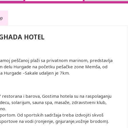
ap
GHADA HOTEL
 samoj peščanoj plaži sa privatnom marinom, predstavlja
om delu Hurgade na početku pešačke zone Memša, od
la Hurgade –Sakale udaljen je 7km.
7 restorana i barova, Gostima hotela su na raspolaganju
decu, solarijum, sauna spa, masaže, zdravstveni klub,
no.
ortom. Od sportskih sadržaja treba izdvojiti skvoš
 sportove na vodi (ronjenje, gnjuranje,vožnje brodom).