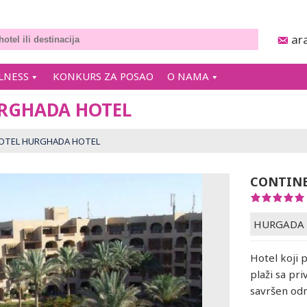
ar
LNESS
KONKURS ZA POSAO
O NAMA
RGHADA HOTEL
OTEL HURGHADA HOTEL
CONTINE
HURGADA
Hotel koji 
plaži sa pr
savršen od