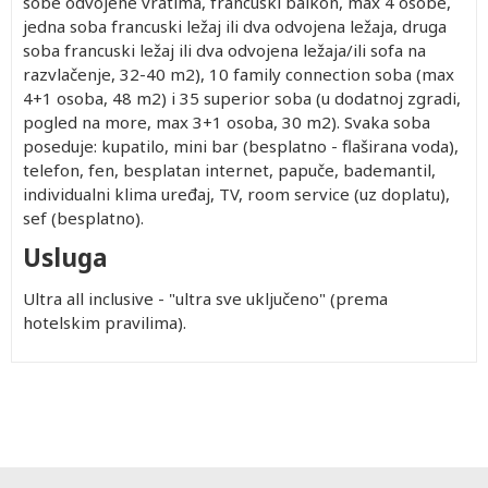
sobe odvojene vratima, francuski balkon, max 4 osobe,
jedna soba francuski ležaj ili dva odvojena ležaja, druga
soba francuski ležaj ili dva odvojena ležaja/ili sofa na
razvlačenje, 32-40 m2), 10 family connection soba (max
4+1 osoba, 48 m2) i 35 superior soba (u dodatnoj zgradi,
pogled na more, max 3+1 osoba, 30 m2). Svaka soba
poseduje: kupatilo, mini bar (besplatno - flaširana voda),
telefon, fen, besplatan internet, papuče, bademantil,
individualni klima uređaj, TV, room service (uz doplatu),
sef (besplatno).
Usluga
Ultra all inclusive - "ultra sve uključeno" (prema
hotelskim pravilima).