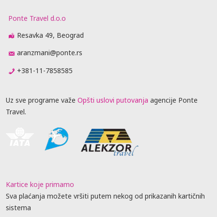
Ponte Travel d.o.o
Resavka 49, Beograd
aranzmani@ponte.rs
+381-11-7858585
Uz sve programe važe
Opšti uslovi putovanja
agencije Ponte
Travel.
Kartice koje primamo
Sva plaćanja možete vršiti putem nekog od prikazanih kartičnih
sistema