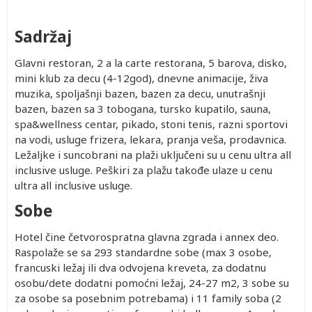
Sadržaj
Glavni restoran, 2 a la carte restorana, 5 barova, disko,
mini klub za decu (4-12god), dnevne animacije, živa
muzika, spoljašnji bazen, bazen za decu, unutrašnji
bazen, bazen sa 3 tobogana, tursko kupatilo, sauna,
spa&wellness centar, pikado, stoni tenis, razni sportovi
na vodi, usluge frizera, lekara, pranja veša, prodavnica.
Ležaljke i suncobrani na plaži uključeni su u cenu ultra all
inclusive usluge. Peškiri za plažu takođe ulaze u cenu
ultra all inclusive usluge.
Sobe
Hotel čine četvorospratna glavna zgrada i annex deo.
Raspolaže se sa 293 standardne sobe (max 3 osobe,
francuski ležaj ili dva odvojena kreveta, za dodatnu
osobu/dete dodatni pomoćni ležaj, 24-27 m2, 3 sobe su
za osobe sa posebnim potrebama) i 11 family soba (2