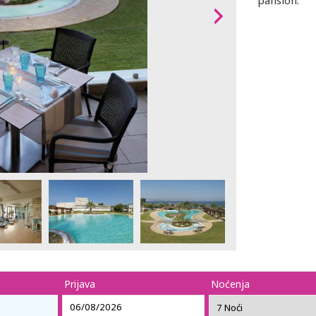
pansion.
Prijava
Noćenja