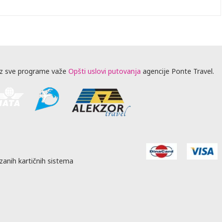
z sve programe važe
Opšti uslovi putovanja
agencije Ponte Travel.
zanih kartičnih sistema