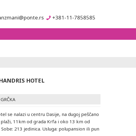
anzmani@ponte.rs
+381-11-7858585
HANDRIS HOTEL
/
GRČKA
otel se nalazi u centru Dasije, na dugoj peščano
j plaži, 11km od grada Krfa i oko 13 km od
Sobe: 213 jedinica. Usluga: polupansion ili pun