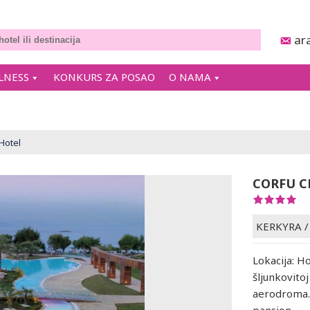
ar
LNESS
KONKURS ZA POSAO
O NAMA
Hotel
CORFU C
KERKYRA
Lokacija: H
šljunkovito
aerodroma. 