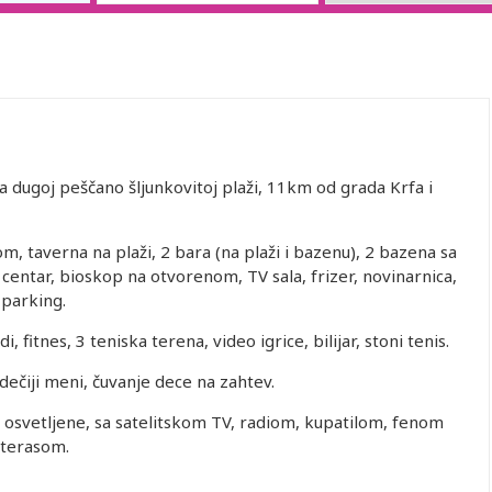
na dugoj peščano šljunkovitoj plaži, 11km od grada Krfa i
m, taverna na plaži, 2 bara (na plaži i bazenu), 2 bazena sa
 centar, bioskop na otvorenom, TV sala, frizer, novinarnica,
 parking.
, fitnes, 3 teniska terena, video igrice, bilijar, stoni tenis.
 dečiji meni, čuvanje dece na zahtev.
, osvetljene, sa satelitskom TV, radiom, kupatilom, fenom
 terasom.