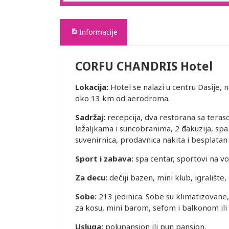
Informacije
CORFU CHANDRIS Hotel
Lokacija:
Hotel se nalazi u centru Dasije, 
oko 13 km od aerodroma.
Sadržaj:
recepcija, dva restorana sa teraso
ležaljkama i suncobranima, 2 đakuzija, spa
suvenirnica, prodavnica nakita i besplatan
Sport i zabava:
spa centar, sportovi na vodi
Za decu:
dečiji bazen, mini klub, igralište,
Sobe:
213 jedinica. Sobe su klimatizovane
za kosu, mini barom, sefom i balkonom ili
Usluga:
polupansion ili pun pansion.