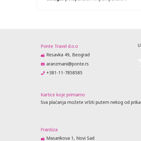
U
Ponte Travel d.o.o
Resavka 49, Beograd
aranzmani@ponte.rs
+381-11-7858585
Kartice koje primamo
Sva plaćanja možete vršiti putem nekog od prika
Franšiza
Masarikova 1, Novi Sad