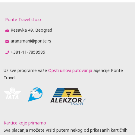
Ponte Travel d.o.o
Resavka 49, Beograd
aranzmani@ponte.rs
+381-11-7858585
Uz sve programe važe
Opšti uslovi putovanja
agencije Ponte
Travel.
Kartice koje primamo
Sva plaćanja možete vršiti putem nekog od prikazanih kartičnih