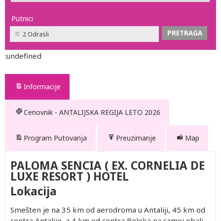
Putnici
2 Odrasli
:undefined
Informacije
Cenovnik - ANTALIJSKA REGIJA LETO 2026
Program Putovanja
Preuzimanje
Map
PALOMA SENCIA ( EX. CORNELIA DE
LUXE RESORT ) HOTEL
Lokacija
Smešten je na 35 km od aerodroma u Antaliji, 45 km od
centra Antalije, a 4 km od centra Beleka na samoj obali