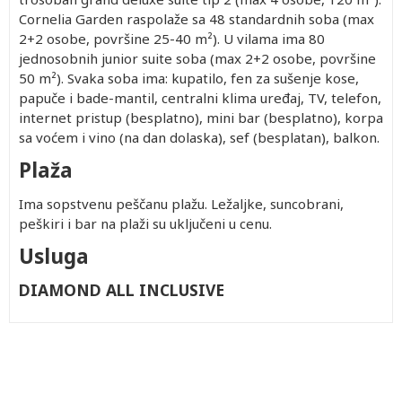
Cornelia Garden raspolaže sa 48 standardnih soba (max
2+2 osobe, površine 25-40 m²). U vilama ima 80
jednosobnih junior suite soba (max 2+2 osobe, površine
50 m²). Svaka soba ima: kupatilo, fen za sušenje kose,
papuče i bade-mantil, centralni klima uređaj, TV, telefon,
internet pristup (besplatno), mini bar (besplatno), korpa
sa voćem i vino (na dan dolaska), sef (besplatan), balkon.
Plaža
Ima sopstvenu peščanu plažu. Ležaljke, suncobrani,
peškiri i bar na plaži su uključeni u cenu.
Usluga
DIAMOND ALL INCLUSIVE