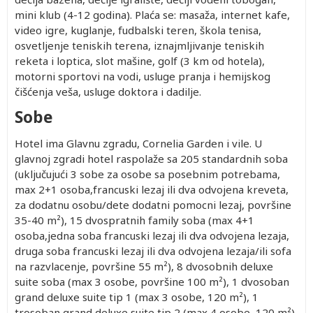
mini klub (4-12 godina). Plaća se: masaža, internet kafe,
video igre, kuglanje, fudbalski teren, škola tenisa,
osvetljenje teniskih terena, iznajmljivanje teniskih
reketa i loptica, slot mašine, golf (3 km od hotela),
motorni sportovi na vodi, usluge pranja i hemijskog
čišćenja veša, usluge doktora i dadilje.
Sobe
Hotel ima Glavnu zgradu, Cornelia Garden i vile. U
glavnoj zgradi hotel raspolaže sa 205 standardnih soba
(uključujući 3 sobe za osobe sa posebnim potrebama,
max 2+1 osoba,francuski lezaj ili dva odvojena kreveta,
za dodatnu osobu/dete dodatni pomocni lezaj, površine
35-40 m²), 15 dvospratnih family soba (max 4+1
osoba,jedna soba francuski lezaj ili dva odvojena lezaja,
druga soba francuski lezaj ili dva odvojena lezaja/ili sofa
na razvlacenje, površine 55 m²), 8 dvosobnih deluxe
suite soba (max 3 osobe, površine 100 m²), 1 dvosoban
grand deluxe suite tip 1 (max 3 osobe, 120 m²), 1
trosoban grand deluxe suite tip 2 (max 4 osobe, 120 m²).