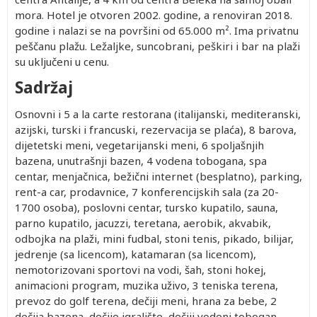
mora. Hotel je otvoren 2002. godine, a renoviran 2018.
godine i nalazi se na površini od 65.000 m². Ima privatnu
peščanu plažu. Ležaljke, suncobrani, peškiri i bar na plaži
su uključeni u cenu.
Sadržaj
Osnovni i 5 a la carte restorana (italijanski, mediteranski,
azijski, turski i francuski, rezervacija se plaća), 8 barova,
dijetetski meni, vegetarijanski meni, 6 spoljašnjih
bazena, unutrašnji bazen, 4 vodena tobogana, spa
centar, menjačnica, bežični internet (besplatno), parking,
rent-a car, prodavnice, 7 konferencijskih sala (za 20-
1700 osoba), poslovni centar, tursko kupatilo, sauna,
parno kupatilo, jacuzzi, teretana, aerobik, akvabik,
odbojka na plaži, mini fudbal, stoni tenis, pikado, bilijar,
jedrenje (sa licencom), katamaran (sa licencom),
nemotorizovani sportovi na vodi, šah, stoni hokej,
animacioni program, muzika uživo, 3 teniska terena,
prevoz do golf terena, dečiji meni, hrana za bebe, 2
dečija bazena, dečije igralište, dečiji vodeni tobogan,