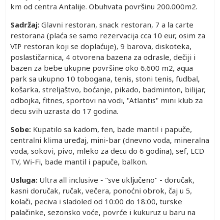
km od centra Antalije. Obuhvata površinu 200.000m2.
Sadržaj:
Glavni restoran, snack restoran, 7 a la carte
restorana (plaća se samo rezervacija cca 10 eur, osim za
VIP restoran koji se doplaćuje), 9 barova, diskoteka,
poslastičarnica, 4 otvorena bazena za odrasle, dečiji i
bazen za bebe ukupne površine oko 6.600 m2, aqua
park sa ukupno 10 tobogana, tenis, stoni tenis, fudbal,
košarka, streljaštvo, boćanje, pikado, badminton, bilijar,
odbojka, fitnes, sportovi na vodi, "Atlantis" mini klub za
decu svih uzrasta do 17 godina.
Sobe:
Kupatilo sa kadom, fen, bade mantil i papuče,
centralni klima uređaj, mini-bar (dnevno voda, mineralna
voda, sokovi, pivo, mleko za decu do 6 godina), sef, LCD
TV, Wi-Fi, bade mantil i papuče, balkon.
Usluga:
Ultra all inclusive - "sve uključeno" - doručak,
kasni doručak, ručak, večera, ponoćni obrok, čaj u 5,
kolači, peciva i sladoled od 10:00 do 18:00, turske
palačinke, sezonsko voće, povrće i kukuruz u baru na