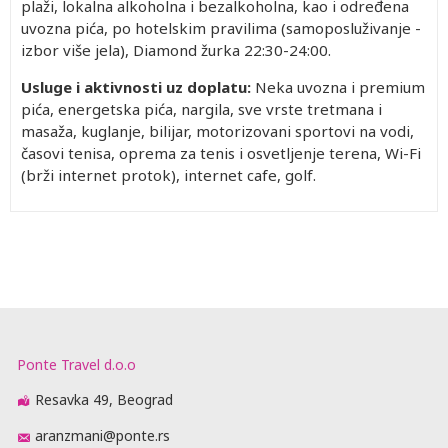
plaži, lokalna alkoholna i bezalkoholna, kao i određena
uvozna pića, po hotelskim pravilima (samoposluživanje -
izbor više jela), Diamond žurka 22:30-24:00.
Usluge i aktivnosti uz doplatu:
Neka uvozna i premium
pića, energetska pića, nargila, sve vrste tretmana i
masaža, kuglanje, bilijar, motorizovani sportovi na vodi,
časovi tenisa, oprema za tenis i osvetljenje terena, Wi-Fi
(brži internet protok), internet cafe, golf.
Ponte Travel d.o.o
Resavka 49, Beograd
aranzmani@ponte.rs