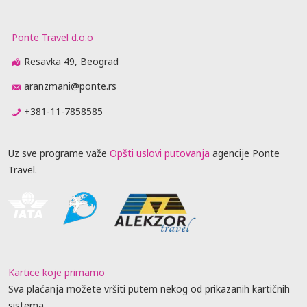
Ponte Travel d.o.o
Resavka 49, Beograd
aranzmani@ponte.rs
+381-11-7858585
Uz sve programe važe
Opšti uslovi putovanja
agencije Ponte
Travel.
Kartice koje primamo
Sva plaćanja možete vršiti putem nekog od prikazanih kartičnih
sistema