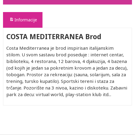
Informacije
COSTA MEDITERRANEA Brod
Costa Mediterranea je brod inspirisan italijanskim
stilom. U svom sastavu brod poseduje : internet centar,
biblioteku, 4 restorana, 12 barova, 4 djakuzija, 4 bazena
(od kojih je jedan sa pokretnim krovom a jedan za decu),
tobogan. Prostor za rekreaciju: (sauna, solarijum, sala za
trening, tursko kupatilo). Sportski tereni i staza za
trčanje. Pozorište na 3 nivoa, kazino i diskoteku. Zabavni
park za decu: virtual world, play-station klub itd...