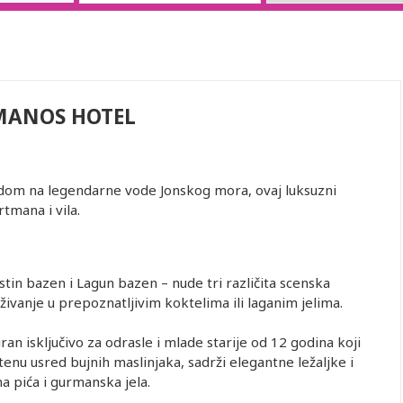
MANOS HOTEL
dom na legendarne vode Jonskog mora, ovaj luksuzni
tmana i vila.
in bazen i Lagun bazen – nude tri različita scenska
uživanje u prepoznatljivim koktelima ili laganim jelima.
an isključivo za odrasle i mlade starije od 12 godina koji
tenu usred bujnih maslinjaka, sadrži elegantne ležaljke i
a pića i gurmanska jela.