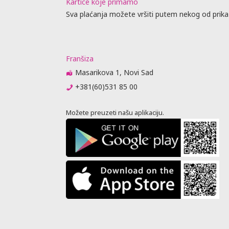
Kartice koje primamo
Sva plaćanja možete vršiti putem nekog od prika
Franšiza
Masarikova 1, Novi Sad
+381(60)531 85 00
Možete preuzeti našu aplikaciju.