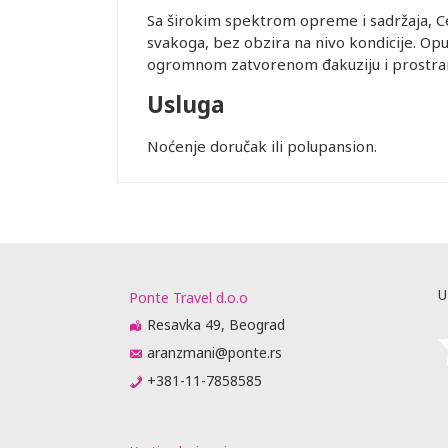
Sa širokim spektrom opreme i sadržaja, Ce
svakoga, bez obzira na nivo kondicije. Opu
ogromnom zatvorenom đakuziju i prostra
Usluga
Noćenje doručak ili polupansion.
Leaflet
U
Ponte Travel d.o.o
Resavka 49, Beograd
aranzmani@ponte.rs
+381-11-7858585