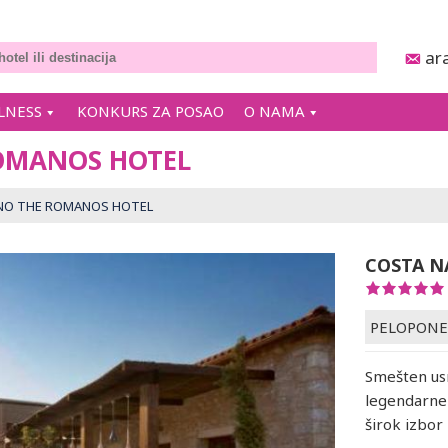
ar
LNESS
KONKURS ZA POSAO
O NAMA
OMANOS HOTEL
NO THE ROMANOS HOTEL
COSTA N
PELOPONE
Smešten us
legendarne 
širok izbor