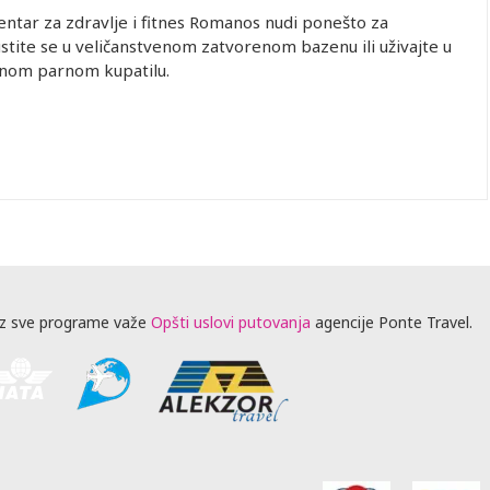
ntar za zdravlje i fitnes Romanos nudi ponešto za
stite se u veličanstvenom zatvorenom bazenu ili uživajte u
nom parnom kupatilu.
z sve programe važe
Opšti uslovi putovanja
agencije Ponte Travel.