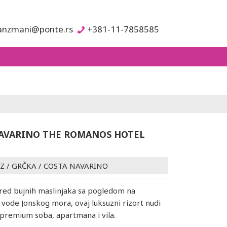
anzmani@ponte.rs
+381-11-7858585
AVARINO THE ROMANOS HOTEL
Z
/
GRČKA
/
COSTA NAVARINO
red bujnih maslinjaka sa pogledom na
vode Jonskog mora, ovaj luksuzni rizort nudi
 premium soba, apartmana i vila.