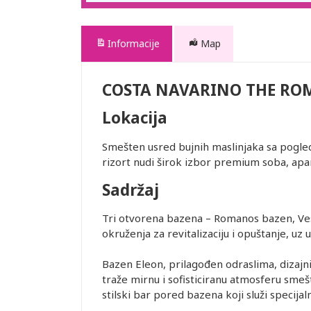
Informacije
Map
COSTA NAVARINO THE RO
Lokacija
Smešten usred bujnih maslinjaka sa pogle
rizort nudi širok izbor premium soba, apar
Sadržaj
Tri otvorena bazena – Romanos bazen, Vest
okruženja za revitalizaciju i opuštanje, uz 
Bazen Eleon, prilagođen odraslima, dizajnir
traže mirnu i sofisticiranu atmosferu smeš
stilski bar pored bazena koji služi specijaln