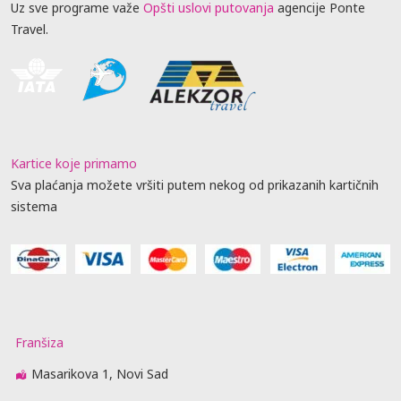
Uz sve programe važe
Opšti uslovi putovanja
agencije Ponte
Travel.
Kartice koje primamo
Sva plaćanja možete vršiti putem nekog od prikazanih kartičnih
sistema
Franšiza
Masarikova 1, Novi Sad