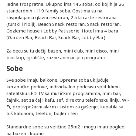
jedne trospratne. Ukupno ima 145 soba, od kojih je 26
standardnih i 119 family soba. Gostima su na
raspolaganju glavni restoran, 2 à la carte restorana
(turski i riblji), Beach Snack restoran, Snack restoran,
Gozleme house i Lobby Patisserie. Hotel ima 4 bara
(Garden Bar, Beach Bar, Snack Bar, Lobby Bar).
Za decu su tu dečiji bazen, mini club, mini disco, mini
bioskop, igralište, razne animacije i programi.
Sobe
Sve sobe imaju balkone. Oprema soba uključuje
keramičke podove, individualno podesivu split klimu,
satelitsku LED TV sa muzičkim programima, mini bar,
čajnik, set za čaj i kafu, sef, direktnu telefonsku liniju, Wi-
Fi, protivpožarni alarm i sistem za gašenje, kupatila sa
tuš kabinom, telefon, bojler i fen.
Standardne sobe su veličine 25m2 i mogu imati pogled
na bazen i kopno.