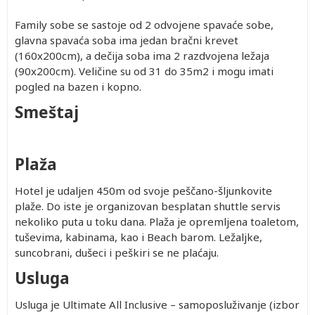
Family sobe se sastoje od 2 odvojene spavaće sobe,
glavna spavaća soba ima jedan bračni krevet
(160x200cm), a dečija soba ima 2 razdvojena ležaja
(90x200cm). Veličine su od 31 do 35m2 i mogu imati
pogled na bazen i kopno.
Smeštaj
Plaža
Hotel je udaljen 450m od svoje peščano-šljunkovite
plaže. Do iste je organizovan besplatan shuttle servis
nekoliko puta u toku dana. Plaža je opremljena toaletom,
tuševima, kabinama, kao i Beach barom. Ležaljke,
suncobrani, dušeci i peškiri se ne plaćaju.
Usluga
Usluga je Ultimate All Inclusive – samoposluživanje (izbor