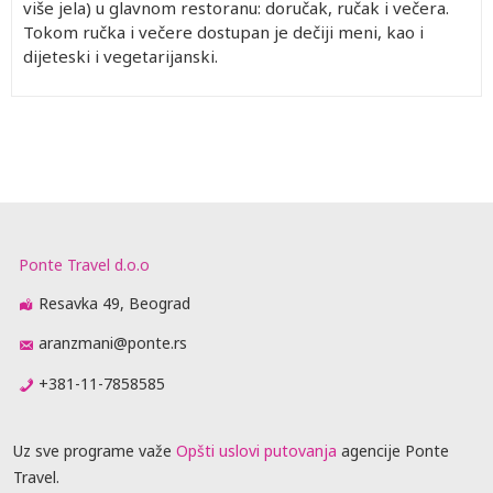
više jela) u glavnom restoranu: doručak, ručak i večera.
Tokom ručka i večere dostupan je dečiji meni, kao i
dijeteski i vegetarijanski.
Ponte Travel d.o.o
Resavka 49, Beograd
aranzmani@ponte.rs
+381-11-7858585
Uz sve programe važe
Opšti uslovi putovanja
agencije Ponte
Travel.