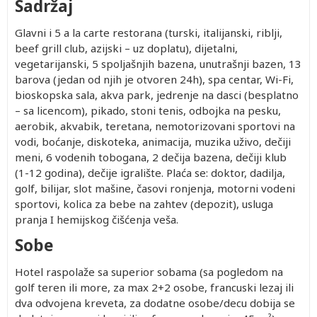
Sadržaj
Glavni i 5 a la carte restorana (turski, italijanski, riblji,
beef grill club, azijski – uz doplatu), dijetalni,
vegetarijanski, 5 spoljašnjih bazena, unutrašnji bazen, 13
barova (jedan od njih je otvoren 24h), spa centar, Wi-Fi,
bioskopska sala, akva park, jedrenje na dasci (besplatno
– sa licencom), pikado, stoni tenis, odbojka na pesku,
aerobik, akvabik, teretana, nemotorizovani sportovi na
vodi, boćanje, diskoteka, animacija, muzika uživo, dečiji
meni, 6 vodenih tobogana, 2 dečija bazena, dečiji klub
(1-12 godina), dečije igralište. Plaća se: doktor, dadilja,
golf, bilijar, slot mašine, časovi ronjenja, motorni vodeni
sportovi, kolica za bebe na zahtev (depozit), usluga
pranja I hemijskog čišćenja veša.
Sobe
Hotel raspolaže sa superior sobama (sa pogledom na
golf teren ili more, za max 2+2 osobe, francuski lezaj ili
dva odvojena kreveta, za dodatne osobe/decu dobija se