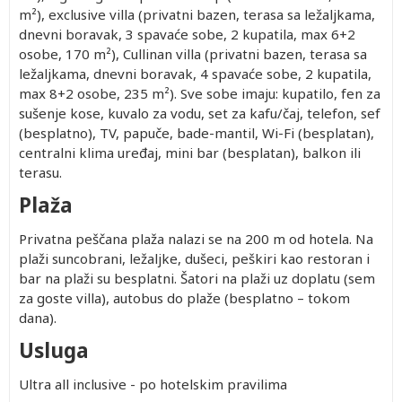
m²), exclusive villa (privatni bazen, terasa sa ležaljkama,
dnevni boravak, 3 spavaće sobe, 2 kupatila, max 6+2
osobe, 170 m²), Cullinan villa (privatni bazen, terasa sa
ležaljkama, dnevni boravak, 4 spavaće sobe, 2 kupatila,
max 8+2 osobe, 235 m²). Sve sobe imaju: kupatilo, fen za
sušenje kose, kuvalo za vodu, set za kafu/čaj, telefon, sef
(besplatno), TV, papuče, bade-mantil, Wi-Fi (besplatan),
centralni klima uređaj, mini bar (besplatan), balkon ili
terasu.
Plaža
Privatna peščana plaža nalazi se na 200 m od hotela. Na
plaži suncobrani, ležaljke, dušeci, peškiri kao restoran i
bar na plaži su besplatni. Šatori na plaži uz doplatu (sem
za goste villa), autobus do plaže (besplatno – tokom
dana).
Usluga
Ultra all inclusive - po hotelskim pravilima