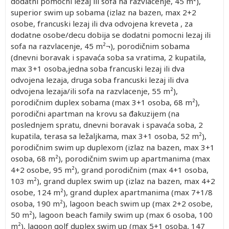
dodatni pomocni lezaj ili sofa na razvlacenje, 45 m²),
superior swim up sobama (izlaz na bazen, max 2+2
osobe, francuski lezaj ili dva odvojena kreveta , za
dodatne osobe/decu dobija se dodatni pomocni lezaj ili
sofa na razvlacenje, 45 m²¬), porodičnim sobama
(dnevni boravak i spavaća soba sa vratima, 2 kupatila,
max 3+1 osoba,jedna soba francuski lezaj ili dva
odvojena lezaja, druga soba francuski lezaj ili dva
odvojena lezaja/ili sofa na razvlacenje, 55 m²),
porodičnim duplex sobama (max 3+1 osoba, 68 m²),
porodični apartman na krovu sa đakuzijem (na
poslednjem spratu, dnevni boravak i spavaća soba, 2
kupatila, terasa sa ležaljkama, max 3+1 osoba, 52 m²),
porodičnim swim up duplexom (izlaz na bazen, max 3+1
osoba, 68 m²), porodičnim swim up apartmanima (max
4+2 osobe, 95 m²), grand porodičnim (max 4+1 osoba,
103 m²), grand duplex swim up (izlaz na bazen, max 4+2
osobe, 124 m²), grand duplex apartmanima (max 7+1/8
osoba, 190 m²), lagoon beach swim up (max 2+2 osobe,
50 m²), lagoon beach family swim up (max 6 osoba, 100
m²), lagoon golf duplex swim up (max 5+1 osoba, 147