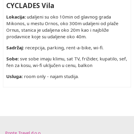
CYCLADES Vila
Lokacija:
udaljeni su oko 10min od glavnog grada
Mikonos, u mestu Ornos, oko 300m udaljeni od plaže
Ornus, stanica je udaljena oko 20m kao i najbliže
prodavnice koje su udaljene oko 40m.
Sadržaj:
recepcija, parking, rent-a-bike, wi-fi.
Sobe:
sve sobe imaju klimu, sat TV, frižider, kupatilo, sef,
fen za kosu, wi-fi uključen u cenu, balkon
Usluga:
room only - najam studija.
Ponte Travel d.o.o