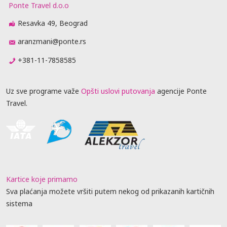
Ponte Travel d.o.o
Resavka 49, Beograd
aranzmani@ponte.rs
+381-11-7858585
Uz sve programe važe
Opšti uslovi putovanja
agencije Ponte
Travel.
Kartice koje primamo
Sva plaćanja možete vršiti putem nekog od prikazanih kartičnih
sistema