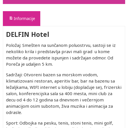
Informacije
DELFIN Hotel
Položaj: Smešten na sunčanom poluostrvu, sastoji se iz
nekoliko krila i predstavlja pravi mali grad u kome
možete da provedete ispunjen i sadržajan odmor. Od
Poreča je udaljen 5 km.
Sadržaji: Otvoreni bazen sa morskom vodom,
klimatizovani restoran, aperitiv bar, bar na bazenu sa
ležaljkama, WIFI internet u lobiju (doplaćuje se), frizerski
salon, konferencijska sala sa 400 mesta, mini club za
decu od 4 do 12 godina sa dnevnom i večernjom
animacijom osim subotom, živa muzika i animacija za
odrasle.
Sport: Odbojka na pesku, tenis, stoni tenis, mini golf,