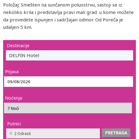
Položaj: Smešten na sunčanom poluostrvu, sastoji se iz
nekoliko krila i predstavlja pravi mali grad u kome možete
da provedete ispunjen i sadržajan odmor. Od Poreča je
udaljen 5 km.
Destinacije
DELFIN Hotel
Prijava
Noćenja
Putnici
2 Odrasli