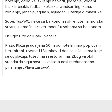
boćanje, odbojka, skijanje na vodi, jedrenje, vodeni
bicikli, bicikli, fudbal, košarka, windsurfing, kanu,
ronjenje, jahanje, squash, aquagan, jutarnja gimnastika.
Sobe: Tuš/WC, neke sa balkonom i okrenute na morsku
stranu. Pomoćni krevet moguć u sobama sa balkonom.
Usluge: Bife doručak i večera.
Plaža: Plaža je udaljena 50 m od hotela i ima popločani,
betonirani, travnati i šljunkoviti deo sa ležaljkama koje
se doplaćuju, tuševima i restoranima. Zbog visokih
standarda sigurnosti i kvaliteta nosi međunarodno
priznanje „Plava zastava“.