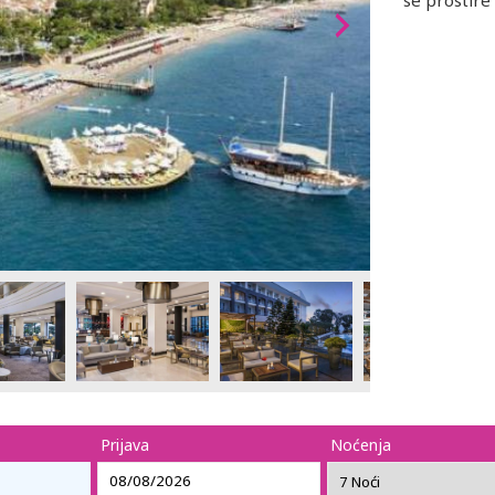
se prostire
Prijava
Noćenja