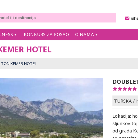
ar
LNESS
KONKURS ZA POSAO
O NAMA
KEMER HOTEL
ILTON KEMER HOTEL
DOUBLET
TURSKA
/
Lokacija: h
šljunkovito
od grada Ke