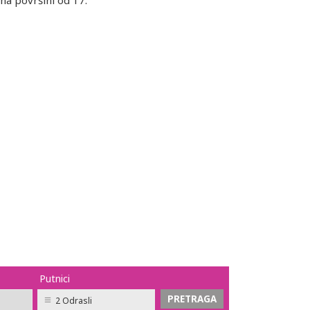
 na površini od 17.
Putnici
2 Odrasli