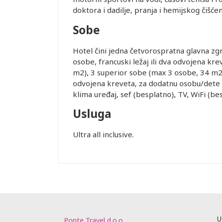
doktora i dadilje, pranja i hemijskog čišćen
Sobe
Hotel čini jedna četvorospratna glavna z
osobe, francuski ležaj ili dva odvojena kr
m2), 3 superior sobe (max 3 osobe, 34 m2) 
Leaflet
odvojena kreveta, za dodatnu osobu/dete d
klima uređaj, sef (besplatno), TV, WiFi (be
Usluga
Ultra all inclusive.
U
Ponte Travel d.o.o