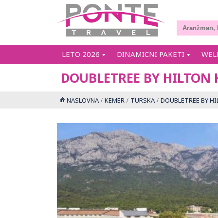
LETO 2026
DINAMICNI PAKETI
WEL
DOUBLETREE BY HILTON 
NASLOVNA
KEMER
TURSKA
DOUBLETREE BY H