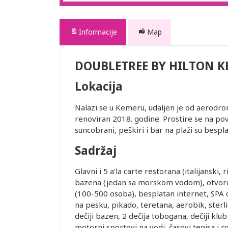
Informacije
Map
DOUBLETREE BY HILTON K
Lokacija
Nalazi se u Kemeru, udaljen je od aerodrom
renoviran 2018. godine. Prostire se na povr
suncobrani, peškiri i bar na plaži su bespla
Sadržaj
Glavni i 5 a’la carte restorana (italijanski, r
bazena (jedan sa morskom vodom), otvoren
(100-500 osoba), besplatan internet, SPA ce
na pesku, pikado, teretana, aerobik, sterli
dečiji bazen, 2 dečija tobogana, dečiji klub 
motorni sportovi na vodi, časovi tenisa i r