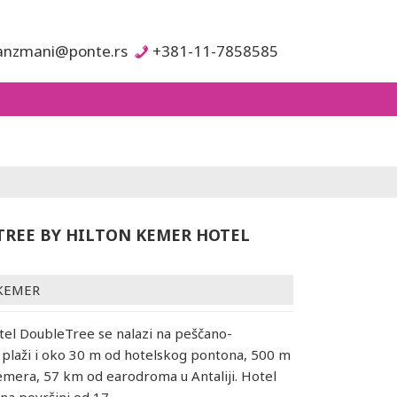
anzmani@ponte.rs
+381-11-7858585
REE BY HILTON KEMER HOTEL
KEMER
otel DoubleTree se nalazi na peščano-
j plaži i oko 30 m od hotelskog pontona, 500 m
mera, 57 km od earodroma u Antaliji. Hotel