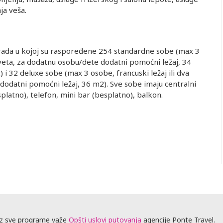
ja veša.
grada u kojoj su raspoređene 254 standardne sobe (max 3
eveta, za dodatnu osobu/dete dodatni pomoćni ležaj, 34
i 32 deluxe sobe (max 3 osobe, francuski ležaj ili dva
odatni pomoćni ležaj, 36 m2). Sve sobe imaju centralni
splatno), telefon, mini bar (besplatno), balkon.
z sve programe važe
Opšti uslovi putovanja
agencije Ponte Travel.