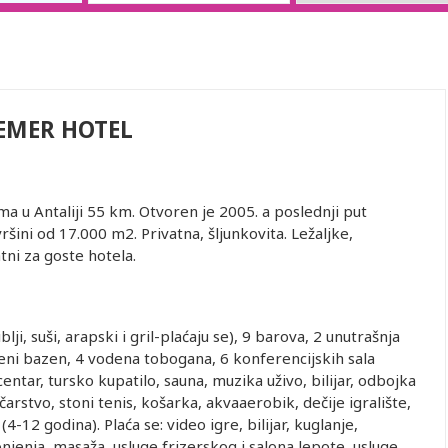
EMER HOTEL
a u Antaliji 55 km. Otvoren je 2005. a poslednji put
šini od 17.000 m2. Privatna, šljunkovita. Ležaljke,
tni za goste hotela.
iblji, suši, arapski i gril-plaćaju se), 9 barova, 2 unutrašnja
i bazen, 4 vodena tobogana, 6 konferencijskih sala
ntar, tursko kupatilo, sauna, muzika uživo, bilijar, odbojka
čarstvo, stoni tenis, košarka, akvaaerobik, dečije igralište,
(4-12 godina). Plaća se: video igre, bilijar, kuglanje,
onjenja, masaža, usluge frizerskog i salona lepote, usluge