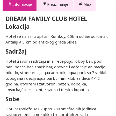
Informacije
Preuzimanje
Map
DREAM FAMILY CLUB HOTEL
Lokacija
Hotel se nalazi u opštini Kumkoy, 60km od aerodroma u
Antaliji a 5 km od antičkog grada Sidea.
Sadržaj
Hotel u svom sadržaju ima: recepciju, lobby bar, pool
bar, beach bar, snack bar, dnevne i večernje animacije,
pikado, stoni tenis, aqua aerobik, aqua park sa 7 velikih
tobogana i dečiji aqua park , mini klub za decu 4-12
godina, otvoreni i zatvoreni bazen, odbojka,
kosarka,fitness centar saunu i tursko kupatilo.
Sobe
Hotl raspolaže sa ukupno 200 smeštajnih jedinica
rasporedjenih u nekoliko trospratnih zgrada.