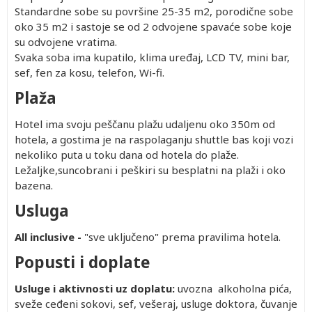
Standardne sobe su površine 25-35 m2, porodične sobe
oko 35 m2 i sastoje se od 2 odvojene spavaće sobe koje
su odvojene vratima.
Svaka soba ima kupatilo, klima uređaj, LCD TV, mini bar,
sef, fen za kosu, telefon, Wi-fi.
Plaža
Hotel ima svoju peščanu plažu udaljenu oko 350m od
hotela, a gostima je na raspolaganju shuttle bas koji vozi
nekoliko puta u toku dana od hotela do plaže.
Ležaljke,suncobrani i peškiri su besplatni na plaži i oko
bazena.
Usluga
All inclusive -
"sve uključeno" prema pravilima hotela.
Popusti i doplate
Usluge i aktivnosti uz doplatu:
uvozna alkoholna pića,
sveže ceđeni sokovi, sef, vešeraj, usluge doktora, čuvanje