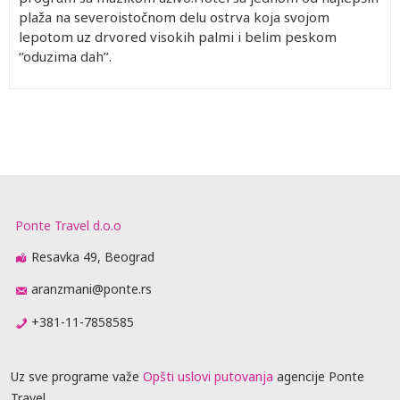
plaža na severoistočnom delu ostrva koja svojom
lepotom uz drvored visokih palmi i belim peskom
‘’oduzima dah’’.
Ponte Travel d.o.o
Resavka 49, Beograd
aranzmani@ponte.rs
+381-11-7858585
Uz sve programe važe
Opšti uslovi putovanja
agencije Ponte
Travel.