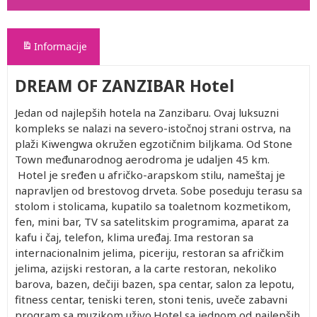
Informacije
DREAM OF ZANZIBAR Hotel
Jedan od najlepših hotela na Zanzibaru. Ovaj luksuzni
kompleks se nalazi na severo-istočnoj strani ostrva, na
plaži Kiwengwa okružen egzotičnim biljkama. Od Stone
Town međunarodnog aerodroma je udaljen 45 km.
Hotel je sređen u afričko-arapskom stilu, nameštaj je
napravljen od brestovog drveta. Sobe poseduju terasu sa
stolom i stolicama, kupatilo sa toaletnom kozmetikom,
fen, mini bar, TV sa satelitskim programima, aparat za
kafu i čaj, telefon, klima uređaj. Ima restoran sa
internacionalnim jelima, piceriju, restoran sa afričkim
jelima, azijski restoran, a la carte restoran, nekoliko
barova, bazen, dečiji bazen, spa centar, salon za lepotu,
fitness centar, teniski teren, stoni tenis, uveče zabavni
program sa muzikom uživo.Hotel sa jednom od najlepših