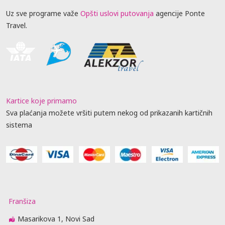
Uz sve programe važe
Opšti uslovi putovanja
agencije Ponte
Travel.
Kartice koje primamo
Sva plaćanja možete vršiti putem nekog od prikazanih kartičnih
sistema
Franšiza
Masarikova 1, Novi Sad