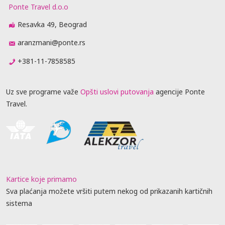
Ponte Travel d.o.o
Resavka 49, Beograd
aranzmani@ponte.rs
+381-11-7858585
Uz sve programe važe
Opšti uslovi putovanja
agencije Ponte
Travel.
Kartice koje primamo
Sva plaćanja možete vršiti putem nekog od prikazanih kartičnih
sistema