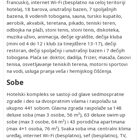
francuski), internet Wi-Fi (besplatno na celoj teritoriji
hotela), 18 barova, unutrašnji bazen, 7 spoljašnjih
bazena, 8 vodenih tobogana, sauna, tursko kupatilo,
aerobik, akvabik, teretana, pikado, teniski teren,
odbojka na plaži, stoni tenis, stoni tenis, diskoteka,
muzika uživo, animacija, dečije igralište, dečija kluba
(mini od 4 do 12 i klub za tinejdžere 13-17), dečiji
restoran, dečiji spoljačnji i unutrašnji bazen i 7 dečijih
tobogana. Plaća se: doktor, dadilja, frizer, masaža, časovi
tenisa, osvetljavanje teniskih terena, motorni sportovi
na vodi, usluga pranja veša i hemijskog čišćenja.
Sobe
Hotelski kompleks se sastoji od glave sedmospratne
zgrade i deo sa dvospratnim vilama i raspolažu sa
ukupno 441 sobom. Glavna zgrada raspolaže sa 148
deluxe soba (max 3 osobe, 56 m²), 63 deluxe swim up
sobe (max 3 osobe, 64 m²) i 43 porodična apartmana
(max 4+1 osoba, 76 m²). Svaka soba ima: centralni klima
uređaj, internet Wi-Fi (besplatno), sef (besplatno), TV,