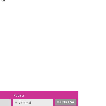
nica
Putnici
2 Odrasli