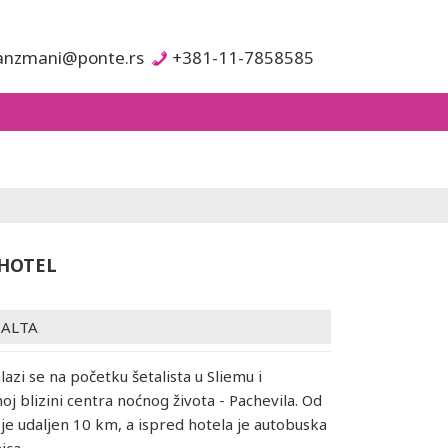
anzmani@ponte.rs
+381-11-7858585
HOTEL
ALTA
lazi se na početku šetalista u Sliemu i
j blizini centra noćnog života - Pachevila. Od
e udaljen 10 km, a ispred hotela je autobuska