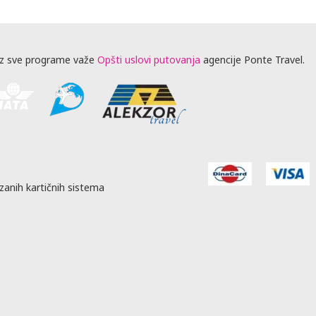
z sve programe važe
Opšti uslovi putovanja
agencije Ponte Travel.
zanih kartičnih sistema