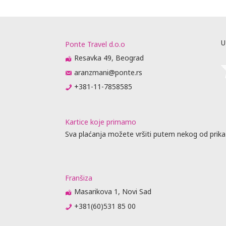
U
Ponte Travel d.o.o
Resavka 49, Beograd
aranzmani@ponte.rs
+381-11-7858585
Kartice koje primamo
Sva plaćanja možete vršiti putem nekog od prika
Franšiza
Masarikova 1, Novi Sad
+381(60)531 85 00