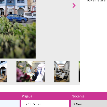
lokalna sta
Prijava
Noćenja