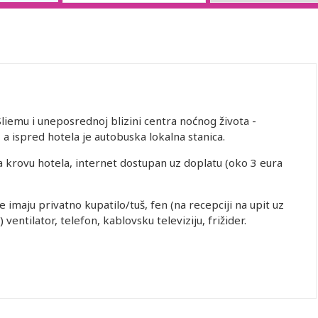
Sliemu i uneposrednoj blizini centra noćnog života -
a ispred hotela je autobuska lokalna stanica.
a krovu hotela, internet dostupan uz doplatu (oko 3 eura
imaju privatno kupatilo/tuš, fen (na recepciji na upit uz
ventilator, telefon, kablovsku televiziju, frižider.