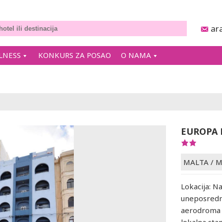
ar
LNESS
KONKURS ZA POSAO
O NAMA
EUROPA 
MALTA
/
M
Lokacija: Na
uneposredno
aerodroma j