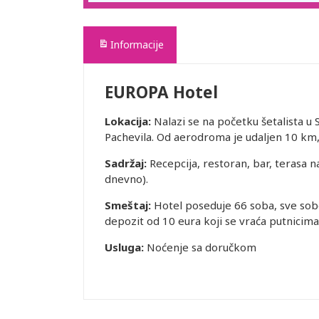
Informacije
EUROPA Hotel
Lokacija:
Nalazi se na početku šetalista u 
Pachevila. Od aerodroma je udaljen 10 km, 
Sadržaj:
Recepcija, restoran, bar, terasa n
dnevno).
Smeštaj:
Hotel poseduje 66 soba, sve sobe 
depozit od 10 eura koji se vraća putnicima) 
Usluga:
Noćenje sa doručkom