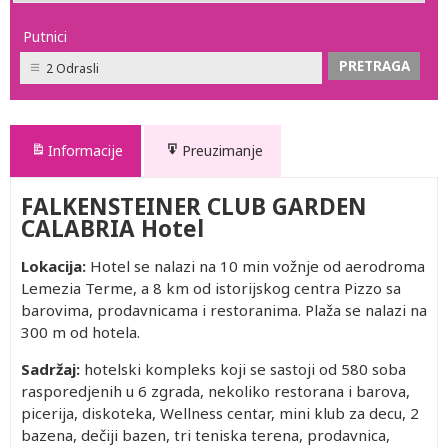
Putnici
2 Odrasli
Informacije
Preuzimanje
FALKENSTEINER CLUB GARDEN
CALABRIA Hotel
Lokacija:
Hotel se nalazi na 10 min vožnje od aerodroma
Lemezia Terme, a 8 km od istorijskog centra Pizzo sa
barovima, prodavnicama i restoranima. Plaža se nalazi na
300 m od hotela.
Sadržaj:
hotelski kompleks koji se sastoji od 580 soba
rasporedjenih u 6 zgrada, nekoliko restorana i barova,
picerija, diskoteka, Wellness centar, mini klub za decu, 2
bazena, dečiji bazen, tri teniska terena, prodavnica,