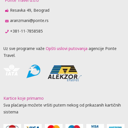
Ponte Travel d.o.o
Resavka 49, Beograd
aranzmani@ponte.rs
+381-11-7858585
Uz sve programe važe
Opšti uslovi putovanja
agencije Ponte
Travel.
Kartice koje primamo
Sva plaćanja možete vršiti putem nekog od prikazanih kartičnih
sistema