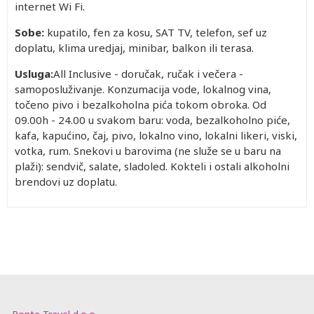
internet Wi Fi.
Sobe:
kupatilo, fen za kosu, SAT TV, telefon, sef uz
doplatu, klima uredjaj, minibar, balkon ili terasa.
Usluga:
All Inclusive - doručak, ručak i večera -
samoposluživanje. Konzumacija vode, lokalnog vina,
točeno pivo i bezalkoholna pića tokom obroka. Od
09.00h - 24.00 u svakom baru: voda, bezalkoholno piće,
kafa, kapućino, čaj, pivo, lokalno vino, lokalni likeri, viski,
votka, rum. Snekovi u barovima (ne služe se u baru na
plaži): sendvič, salate, sladoled. Kokteli i ostali alkoholni
brendovi uz doplatu.