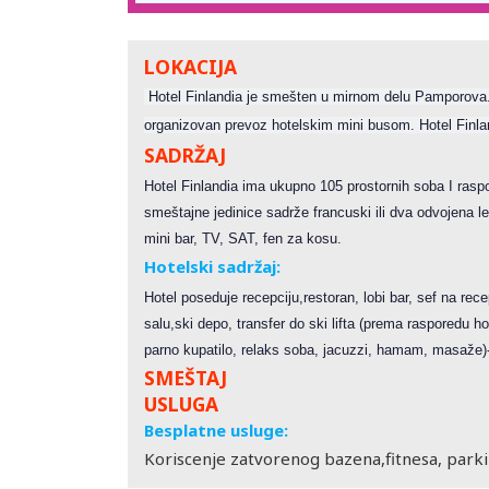
LOKACIJA
Hotel Finlandia je smešten u mirnom delu Pamporova. 
organizovan prevoz hotelskim mini busom. Hotel Finla
SADRŽAJ
Hotel Finlandia ima ukupno 105 prostornih soba I rasp
smeštajne jedinice sadrže francuski ili dva odvojena lež
mini bar, TV, SAT, fen za kosu.
Hotelski sadržaj:
Hotel poseduje recepciju,restoran, lobi bar, sef na rece
salu,ski depo, transfer do ski lifta (prema rasporedu h
parno kupatilo, relaks soba, jacuzzi, hamam, masaže)
SMEŠTAJ
USLUGA
Besplatne usluge:
Koriscenje zatvorenog bazena,fitnesa, parkin