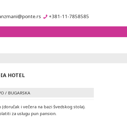
anzmani@ponte.rs
+381-11-7858585
IA HOTEL
VO
/
BUGARSKA
 (doručak i večera na bazi švedskog stola).
atiti za uslugu pun pansion.