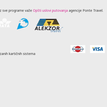
z sve programe važe
Opšti uslovi putovanja
agencije Ponte Travel.
zanih kartičnih sistema