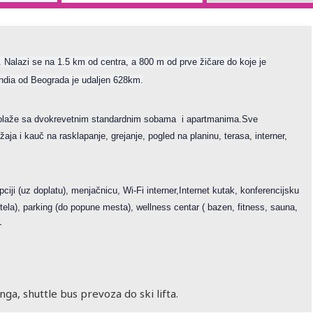
Nalazi se na 1.5 km od centra, a 800 m od prve žičare do koje je
ndia od Beograda je udaljen 628km.
ola
že sa dvokrevetnim standardnim sobama i apartmanima.Sve
aja i kauč na rasklapanje, grejanje, pogled na planinu, terasa, interner,
pciji (uz doplatu), menjačnicu, Wi-Fi interner,Internet kutak, konferencijsku
otela), parking (do popune mesta), wellness centar ( bazen, fitness, sauna,
-
ga, shuttle bus prevoza do ski lifta.