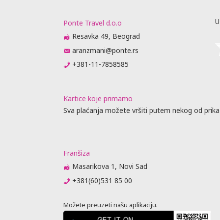
U
Ponte Travel d.o.o
Resavka 49, Beograd
aranzmani@ponte.rs
+381-11-7858585
Leaflet
Kartice koje primamo
Sva plaćanja možete vršiti putem nekog od prika
Franšiza
Masarikova 1, Novi Sad
+381(60)531 85 00
Možete preuzeti našu aplikaciju.