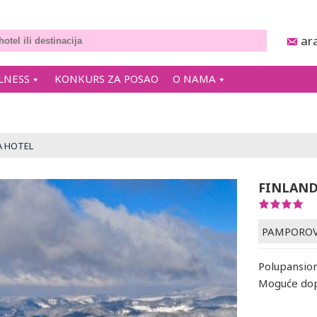
ar
LNESS
KONKURS ZA POSAO
O NAMA
A HOTEL
FINLAND
PAMPORO
Polupansion
Moguće dopl