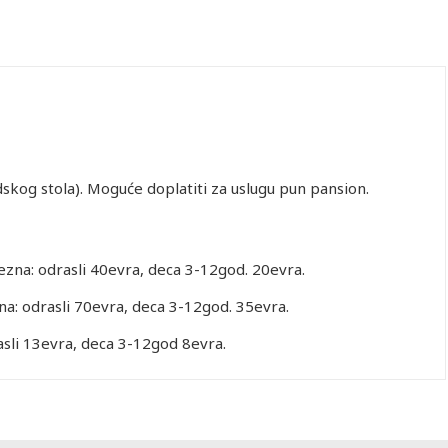
skog stola). Moguće doplatiti za uslugu pun pansion.
ezna: odrasli 40evra, deca 3-12god. 20evra.
a: odrasli 70evra, deca 3-12god. 35evra.
asli 13evra, deca 3-12god 8evra.