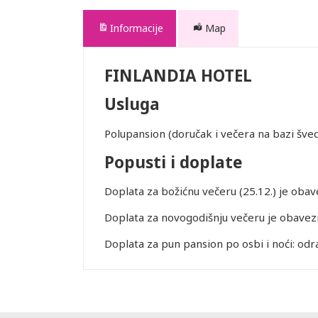
Informacije
Map
FINLANDIA HOTEL
Usluga
Polupansion (doručak i večera na bazi šved
Popusti i doplate
Doplata za božićnu večeru (25.12.) je obav
Doplata za novogodišnju večeru je obavezn
Doplata za pun pansion po osbi i noći: odr