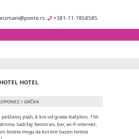
anzmani@ponte.rs
+381-11-7858585
 HOTEL HOTEL
LOPONEZ
/
GRČKA
a peščanoj plaži, 8 km od grada Nafplion, 150
roma. Sadržaj: Restoran, bar, wi-fi internet,
sti hotela mogu da koriste bazen hotela