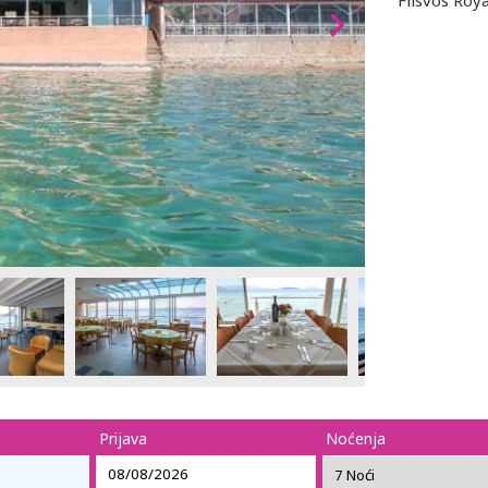
Flisvos Roya
Prijava
Noćenja