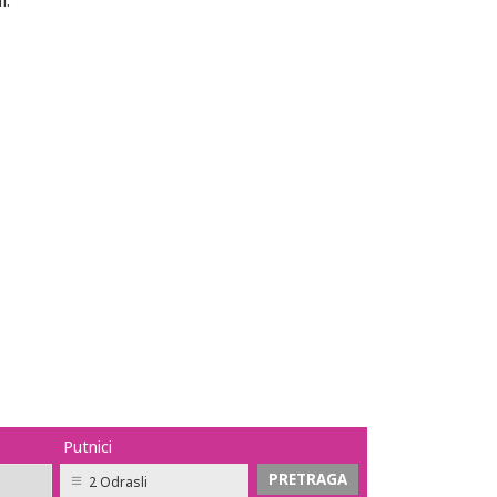
l.
Putnici
2 Odrasli