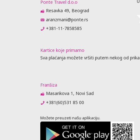
U
Ponte Travel d.o.o
Resavka 49, Beograd
aranzmani@ponte.rs
+381-11-7858585
Kartice koje primamo
Sva plaćanja možete vršiti putem nekog od prika
Franšiza
Masarikova 1, Novi Sad
+381(60)531 85 00
Možete preuzeti našu aplikaciju.