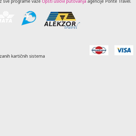
z sve programe važe
Opšti uslovi putovanja
agencije Ponte Travel.
zanih kartičnih sistema