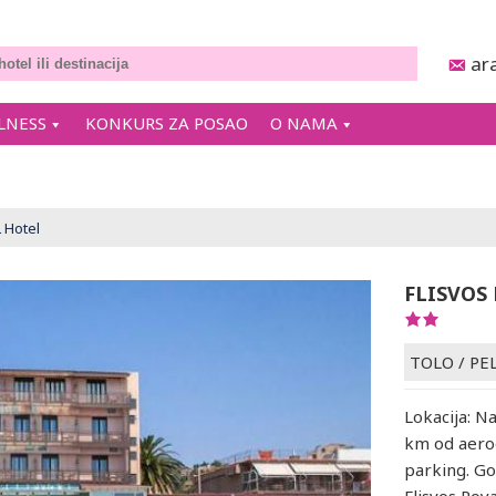
ar
LNESS
KONKURS ZA POSAO
O NAMA
 Hotel
FLISVOS
TOLO
/
PE
Lokacija: N
km od aerod
parking. Go