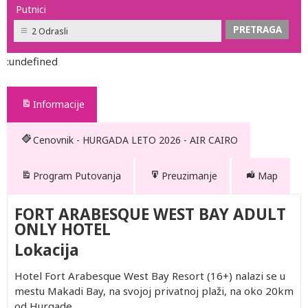
Putnici
2 Odrasli
:undefined
Informacije
Cenovnik - HURGADA LETO 2026 - AIR CAIRO
Program Putovanja
Preuzimanje
Map
FORT ARABESQUE WEST BAY ADULT
ONLY HOTEL
Lokacija
Hotel Fort Arabesque West Bay Resort (16+) nalazi se u
mestu Makadi Bay, na svojoj privatnoj plaži, na oko 20km
od Hurgade.