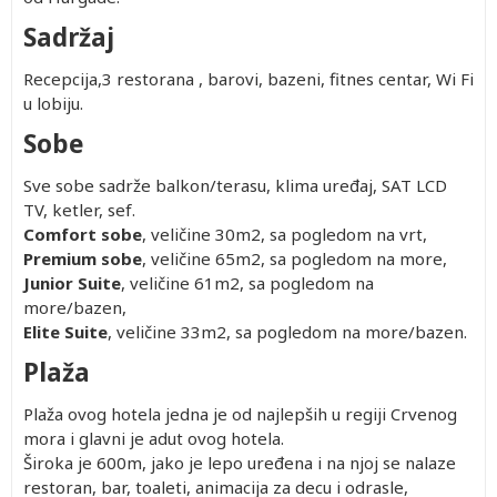
Sadržaj
Recepcija,3 restorana , barovi, bazeni, fitnes centar, Wi Fi
u lobiju.
Sobe
Sve sobe sadrže balkon/terasu, klima uređaj, SAT LCD
TV, ketler, sef.
Comfort sobe
, veličine 30m2, sa pogledom na vrt,
Premium sobe
, veličine 65m2, sa pogledom na more,
Junior Suite
, veličine 61m2, sa pogledom na
more/bazen,
Elite Suite
, veličine 33m2, sa pogledom na more/bazen.
Plaža
Plaža ovog hotela jedna je od najlepših u regiji Crvenog
mora i glavni je adut ovog hotela.
Široka je 600m, jako je lepo uređena i na njoj se nalaze
restoran, bar, toaleti, animacija za decu i odrasle,