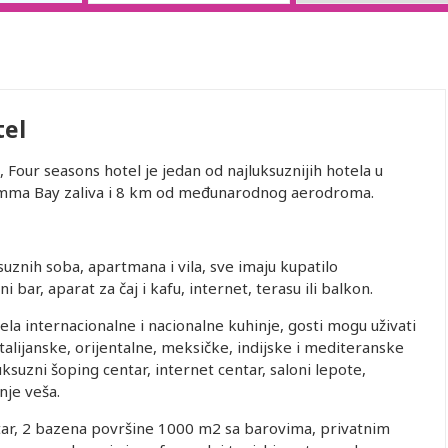
el
, Four seasons hotel je jedan od najluksuznijih hotela u
Namma Bay zaliva i 8 km od međunarodnog aerodroma.
suznih soba, apartmana i vila, sve imaju kupatilo
i bar, aparat za čaj i kafu, internet, terasu ili balkon.
la internacionalne i nacionalne kuhinje, gosti mogu uživati
talijanske, orijentalne, meksičke, indijske i mediteranske
luksuzni šoping centar, internet centar, saloni lepote,
nje veša.
ntar, 2 bazena površine 1000 m2 sa barovima, privatnim