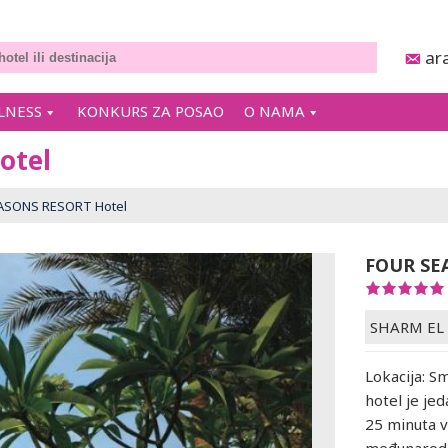
ar
LNESS
KONKURS ZA POSAO
O NAMA
otel
ASONS RESORT Hotel
FOUR SE
SHARM EL
Lokacija: S
hotel je jed
25 minuta v