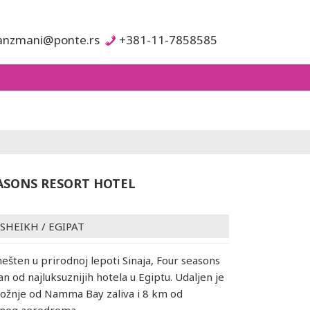
anzmani@ponte.rs
+381-11-7858585
ASONS RESORT HOTEL
 SHEIKH
/
EGIPAT
mešten u prirodnoj lepoti Sinaja, Four seasons
an od najluksuznijih hotela u Egiptu. Udaljen je
ožnje od Namma Bay zaliva i 8 km od