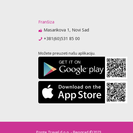
Franšiza
Masarikova 1, Novi Sad
+381(60)531 85 00
Možete preuzeti našu aplikaciju.
Ponte Travel d.o.o. - Beograd ©2023