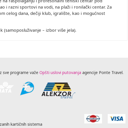
na raspolaganju i profesonalni teniski centar pod
i razni sportovi na vodi, na plaži i ronilački centar. Za
m celog dana, dečiji klub, igralište, kao i mogućnost
 (samoposluživanje – izbor više jela).
z sve programe važe
Opšti uslovi putovanja
agencije Ponte Travel.
zanih kartičnih sistema