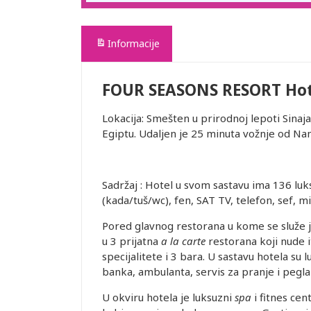
Informacije
FOUR SEASONS RESORT Hot
Lokacija: Smešten u prirodnoj lepoti Sinaja
Egiptu. Udaljen je 25 minuta vožnje od 
Sadržaj : Hotel u svom sastavu ima 136 luk
(kada/tuš/wc), fen, SAT TV, telefon, sef, min
Pored glavnog restorana u kome se služe je
u 3 prijatna
a la carte
restorana koji nude i
specijalitete i 3 bara. U sastavu hotela su 
banka, ambulanta, servis za pranje i pegla
U okviru hotela je luksuzni
spa
i fitnes ce