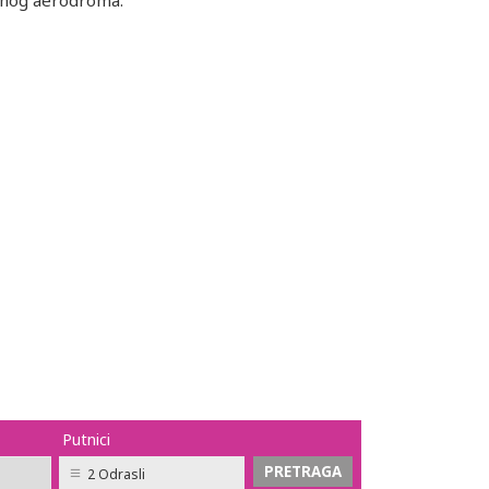
nog aerodroma.
Putnici
2 Odrasli