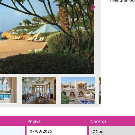
međunarod
Prijava
Noćenja