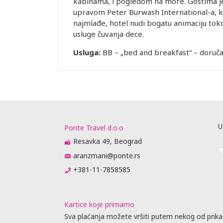
kabinama, i pogledom na more. Gostima je 
upravom Peter Burwash International-a, kao 
najmlađe, hotel nudi bogatu animaciju toko
usluge čuvanja dece.
Usluga:
BB – „bed and breakfast“ – doručak
U
Ponte Travel d.o.o
Resavka 49, Beograd
aranzmani@ponte.rs
+381-11-7858585
Kartice koje primamo
Sva plaćanja možete vršiti putem nekog od prika