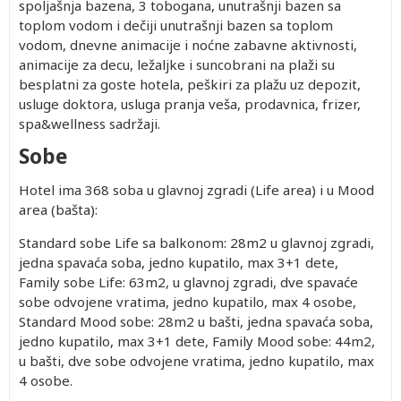
spoljašnja bazena, 3 tobogana, unutrašnji bazen sa
toplom vodom i dečiji unutrašnji bazen sa toplom
vodom, dnevne animacije i noćne zabavne aktivnosti,
animacije za decu, ležaljke i suncobrani na plaži su
besplatni za goste hotela, peškiri za plažu uz depozit,
usluge doktora, usluga pranja veša, prodavnica, frizer,
spa&wellness sadržaji.
Sobe
Hotel ima 368 soba u glavnoj zgradi (Life area) i u Mood
area (bašta):
Standard sobe Life sa balkonom: 28m2 u glavnoj zgradi,
jedna spavaća soba, jedno kupatilo, max 3+1 dete,
Family sobe Life: 63m2, u glavnoj zgradi, dve spavaće
sobe odvojene vratima, jedno kupatilo, max 4 osobe,
Standard Mood sobe: 28m2 u bašti, jedna spavaća soba,
jedno kupatilo, max 3+1 dete, Family Mood sobe: 44m2,
u bašti, dve sobe odvojene vratima, jedno kupatilo, max
4 osobe.