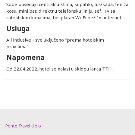
Sobe poseduju centralnu klimu, kupatilo, tuš/kada, fen za
kosu, mini bar, direktnu telefonsku liniju, sef, TV sa
satelitskim kanalima, besplatan Wi-Fi bežični internet.
Usluga
All inclusive - sve uključeno "prema hotelskim
pravilima".
Napomena
Od 22.04.2022. hotel se nalazi u sklopu lanca TTH.
Ponte Travel d.o.o