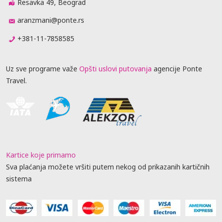
Resavka 49, Beograd
aranzmani@ponte.rs
+381-11-7858585
Uz sve programe važe
Opšti uslovi putovanja
agencije Ponte
Travel.
Kartice koje primamo
Sva plaćanja možete vršiti putem nekog od prikazanih kartičnih
sistema