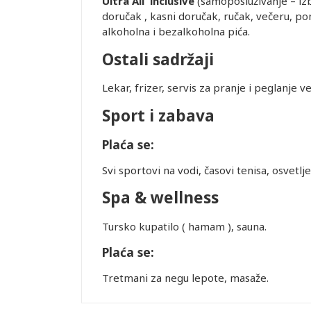
Ultra All inclusive
(samoposluživanje – izb
doručak , kasni doručak, ručak, večeru, pon
alkoholna i bezalkoholna pića.
Ostali sadržaji
Lekar, frizer, servis za pranje i peglanje 
Sport i zabava
Plaća se:
Svi sportovi na vodi, časovi tenisa, osvetlj
Spa & wellness
Tursko kupatilo ( hamam ), sauna.
Plaća se:
Tretmani za negu lepote, masaže.