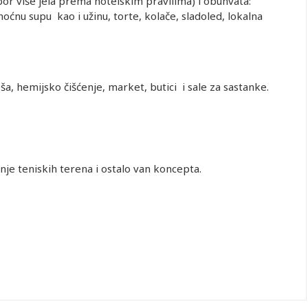
or više jela prema hotelskim pravilima) i obuhvata:
oćnu supu kao i užinu, torte, kolače, sladoled, lokalna
veša, hemijsko čišćenje, market, butici i sale za sastanke.
enje teniskih terena i ostalo van koncepta.