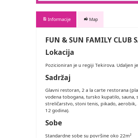
Informacije
Map
FUN & SUN FAMILY CLUB 
Lokacija
Pozicioniran je u regiji Tekirova. Udaljen
Sadržaj
Glavni restoran, 2 a la carte restorana (pla
vodena tobogana, tursko kupatilo, sauna, s
streličarstvo, stoni tenis, pikado, aerobik,
12 godina).
Sobe
Standardne sobe su površine oko 22m²