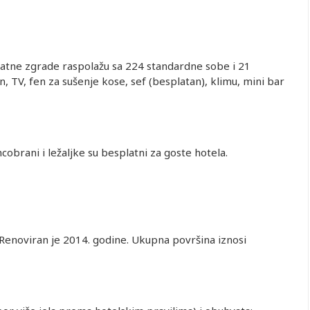
ratne zgrade raspolažu sa 224 standardne sobe i 21
 TV, fen za sušenje kose, sef (besplatan), klimu, mini bar
cobrani i ležaljke su besplatni za goste hotela.
Renoviran je 2014. godine. Ukupna površina iznosi