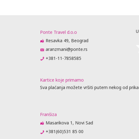
U
Ponte Travel d.o.o
Resavka 49, Beograd
aranzmani@ponte.rs
+381-11-7858585
Kartice koje primamo
Sva plaćanja možete vršiti putem nekog od prika
Franšiza
Masarikova 1, Novi Sad
+381(60)531 85 00