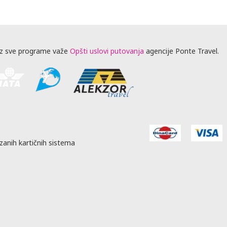
z sve programe važe
Opšti uslovi putovanja
agencije Ponte Travel.
zanih kartičnih sistema