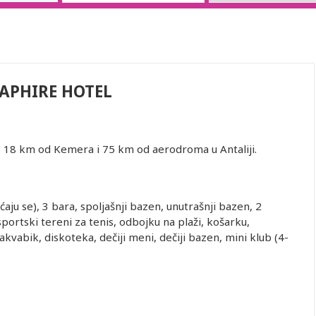
SAPHIRE HOTEL
 je 18 km od Kemera i 75 km od aerodroma u Antaliji.
ćaju se), 3 bara, spoljašnji bazen, unutrašnji bazen, 2
portski tereni za tenis, odbojku na plaži, košarku,
 akvabik, diskoteka, dečiji meni, dečiji bazen, mini klub (4-