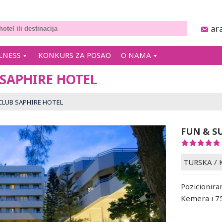
ar
LNESS
KONKURS ZA POSAO
O NAMA
 SAPHIRE HOTEL
 CLUB SAPHIRE HOTEL
FUN & S
TURSKA
/
Pozicioniran
Kemera i 7