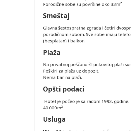
Porodične sobe su površine oko 33m²
Smeštaj
Glavna šestospratna zgrada i četiri dvosp
porodičnom sobom. Sve sobe imaju telefon,
(besplatan) i balkon.
Leaflet
Plaža
Na privatnoj peščano-šljunkovitoj plaži sun
Peškiri za plažu uz depozit.
Nema bar na plaži.
Opšti podaci
Hotel je počeo je sa radom 1993. godine. 
40.000m².
Usluga