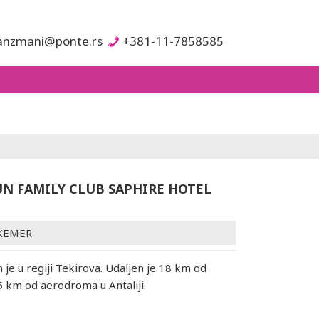
anzmani@ponte.rs
+381-11-7858585
UN FAMILY CLUB SAPHIRE HOTEL
KEMER
 je u regiji Tekirova. Udaljen je 18 km od
5 km od aerodroma u Antaliji.