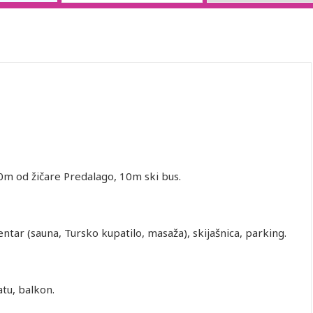
m od žičare Predalago, 10m ski bus.
entar (sauna, Tursko kupatilo, masaža), skijašnica, parking.
atu, balkon.