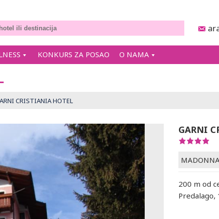
ar
LNESS
KONKURS ZA POSAO
O NAMA
L
ARNI CRISTIANIA HOTEL
GARNI C
MADONNA 
200 m od c
Predalago, 