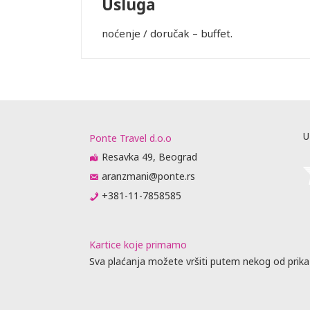
Usluga
noćenje / doručak – buffet.
U
Ponte Travel d.o.o
Resavka 49, Beograd
aranzmani@ponte.rs
+381-11-7858585
Kartice koje primamo
Sva plaćanja možete vršiti putem nekog od prika