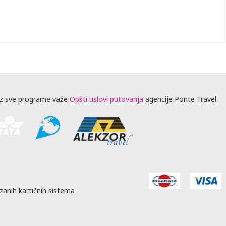
z sve programe važe
Opšti uslovi putovanja
agencije Ponte Travel.
zanih kartičnih sistema