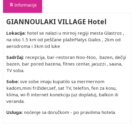
Informacije
GIANNOULAKI VILLAGE Hotel
Lokacija:
hotel se nalazi u mirnoj regiji mesta Glastros ,
na oko 1.5 km od peščane plažePlatys Gialos
, 2km od
aerodroma i 3km od luke
Sadržaj:
recepcija, bar-restoran Noo-Noo, bazen, dečiji
bazen, bar pored bazena, fitnes centar, jacuzzi , sauna,
TV soba.
Sobe:
sve sobe imaju kupatilo sa mermernom
kadom,mini frižider,sef, sat TV, telefon, fen za kosu,
klima, wi-fi internet konekciju (uz doplatu), balkon ili
veranda.
Usluga:
noćenje sa doručkom - po pravilima hotela.