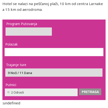
Hotel se nalazi na peščanoj plaži, 10 km od centra Larnake
a 15 km od aerodroma.
Program Putovanja
Polazak
Trajanje ture
Putnici
2 Odrasli
:undefined