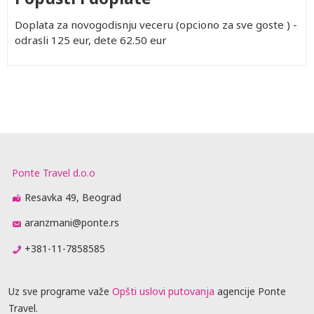
Doplata za novogodisnju veceru (opciono za sve goste ) -
odrasli 125 eur, dete 62.50 eur
Ponte Travel d.o.o
Resavka 49, Beograd
aranzmani@ponte.rs
+381-11-7858585
Uz sve programe važe
Opšti uslovi putovanja
agencije Ponte
Travel.