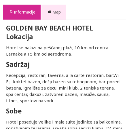
Informacije
Map
GOLDEN BAY BEACH HOTEL
Lokacija
Hotel se nalazi na peščanoj plaži, 10 km od centra
Larnake a 15 km od aerodroma.
Sadržaj
Recepcija, restoran, taverna, a la carte restoran, bar,Wi
Fi, koktel bazen, dečji bazen sa toboganom, bar pored
bazena, igralište za decu, mini klub, 2 teniska terena,
spa centar, đakuzi, zatvoren bazen, masaže, sauna,
fitnes, sportovi na vodi.
Sobe
Hotel poseduje velike i male suite jedinice sa balkonima,
sopstvenim terasama, i svaka soba sadrži klimu, TV, mini