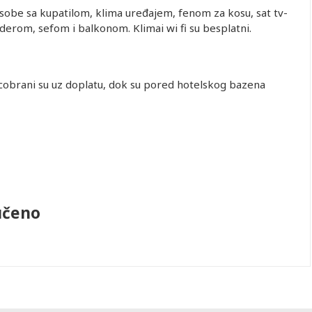
obe sa kupatilom, klima uređajem, fenom za kosu, sat tv-
derom, sefom i balkonom. Klimai wi fi su besplatni.
suncobrani su uz doplatu, dok su pored hotelskog bazena
učeno