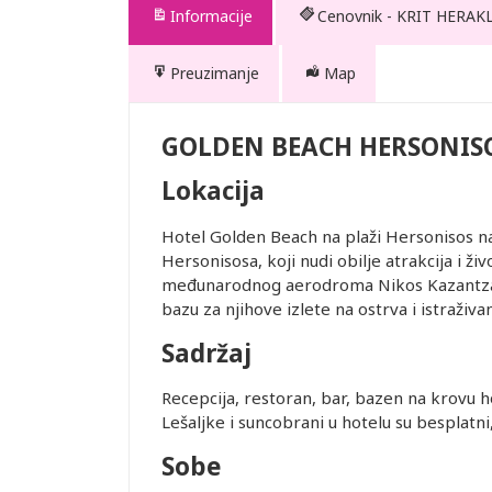
Informacije
Cenovnik - KRIT HERAK
Preuzimanje
Map
OS
GOLDEN BEACH HERSONIS
Lokacija
Hotel Golden Beach na plaži Hersonisos nala
Hersonisosa, koji nudi obilje atrakcija i ž
edviđenom za
međunarodnog aerodroma Nikos Kazantzaki
. Transfer
bazu za njihove izlete na ostrva i istraživa
Sadržaj
tnera i
Recepcija, restoran, bar, bazen na krovu hotel
Lešaljke i suncobrani u hotelu su besplatni,
erodroma u
Sobe
Q4834 do