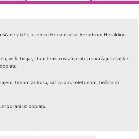
ščane plaže, u centru Hersonisosa. Aerodrom Heraklion
 wi fi, bilijar, stoni tenis i ostali prateci sadržaji. Lešaljke i
 doplatu.
ajem, fenom za kosu, sat tv-om, telefonom, bežičnim
suncobrani uz doplatu.