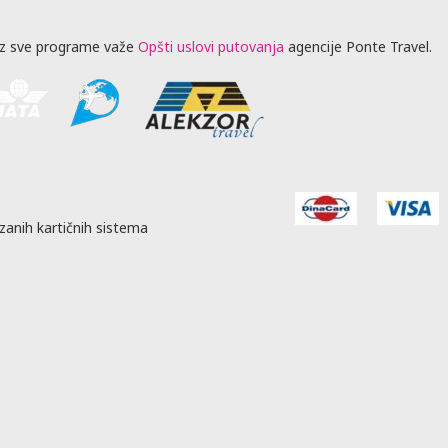
z sve programe važe
Opšti uslovi putovanja
agencije Ponte Travel.
zanih kartičnih sistema