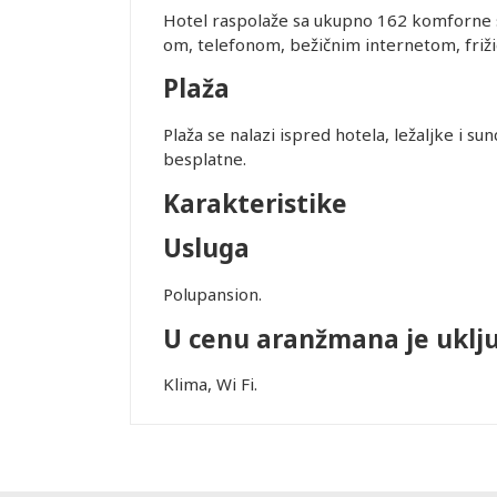
Hotel raspolaže sa ukupno 162 komforne s
om, telefonom, bežičnim internetom, friži
ovanja
Plaža
ice dostupne
Plaža se nalazi ispred hotela, ležaljke i 
alidni u
besplatne.
Leaflet
Karakteristike
ednjem kursu
Usluga
ur-ima i
or zadržava
Polupansion.
U cenu aranžmana je uklj
STRANE
 DANA PRED
Klima, Wi Fi.
SMEŠTAJ U
REMENA