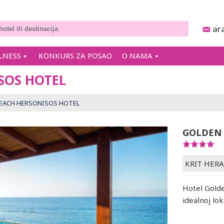
ar
LNESS
KONKURS ZA POSAO
O NAMA
SOS HOTEL
EACH HERSONISOS HOTEL
GOLDEN 
KRIT HER
Hotel Golde
idealnoj lok