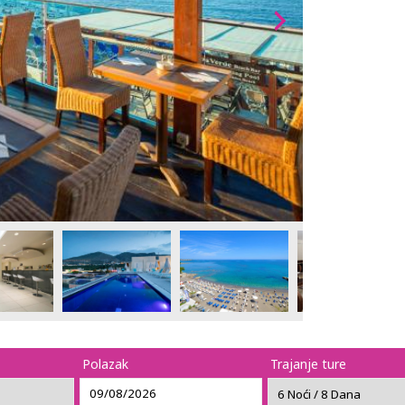
Polazak
Trajanje ture