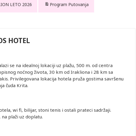
LION LETO 2026
Program Putovanja
OS HOTEL
zi se na idealnoj lokaciji uz plažu, 500 m. od centra
ivopisnog noćnog života, 30 km od Irakliona i 28 km sa
s. Privilegovana lokacija hotela pruža gostima savršenu
nja čuda Krita.
a, wi fi, bilijar, stoni tenis i ostali prateci sadržaji.
 na plaži uz doplatu.