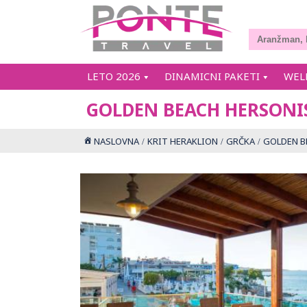
LETO 2026
DINAMICNI PAKETI
WEL
GOLDEN BEACH HERSONI
NASLOVNA
KRIT HERAKLION
GRČKA
GOLDEN B