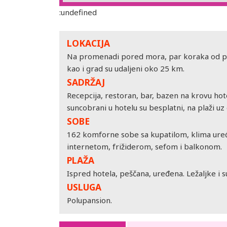
:undefined
LOKACIJA
Na promenadi pored mora, par koraka od pe
kao i grad su udaljeni oko 25 km.
SADRŽAJ
Recepcija, restoran, bar, bazen na krovu hotela,
suncobrani u hotelu su besplatni, na plaži uz
SOBE
162 komforne sobe sa kupatilom, klima uređ
internetom, frižiderom, sefom i balkonom.
PLAŽA
Ispred hotela, peščana, uređena. Ležaljke i 
USLUGA
Polupansion.