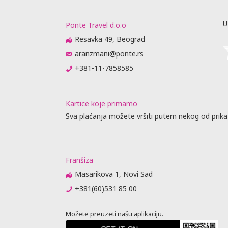
uštaju
U
Ponte Travel d.o.o
recepciji
lobiju, ali
Resavka 49, Beograd
 garantuje
aranzmani@ponte.rs
nja Wi-Fi
+381-11-7858585
 uticati.
objektivnih
po principu
Kartice koje primamo
iju,
Sva plaćanja možete vršiti putem nekog od prika
 zabranjeno
 prilikom
 U najvećem
je, što može
Franšiza
si od
Masarikova 1, Novi Sad
rasporedu
+381(60)531 85 00
ta ili
prisustvo).
Možete preuzeti našu aplikaciju.
me obaveste