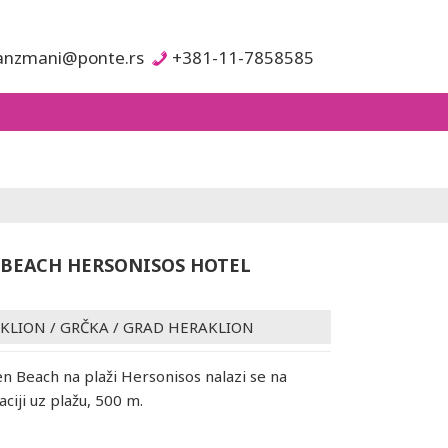
anzmani@ponte.rs
+381-11-7858585
BEACH HERSONISOS HOTEL
AKLION
/
GRČKA
/
GRAD HERAKLION
n Beach na plaži Hersonisos nalazi se na
aciji uz plažu, 500 m.