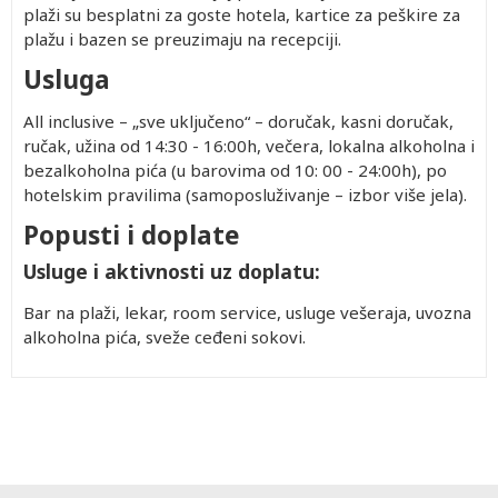
plaži su besplatni za goste hotela, kartice za peškire za
plažu i bazen se preuzimaju na recepciji.
Usluga
All inclusive – „sve uključeno“ – doručak, kasni doručak,
ručak, užina od 14:30 - 16:00h, večera, lokalna alkoholna i
bezalkoholna pića (u barovima od 10: 00 - 24:00h), po
hotelskim pravilima (samoposluživanje – izbor više jela).
Popusti i doplate
Usluge i aktivnosti uz doplatu:
Bar na plaži, lekar, room service, usluge vešeraja, uvozna
alkoholna pića, sveže ceđeni sokovi.