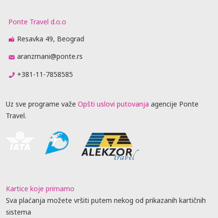
Ponte Travel d.o.o
Resavka 49, Beograd
aranzmani@ponte.rs
+381-11-7858585
Uz sve programe važe
Opšti uslovi putovanja
agencije Ponte
Travel.
Kartice koje primamo
Sva plaćanja možete vršiti putem nekog od prikazanih kartičnih
sistema