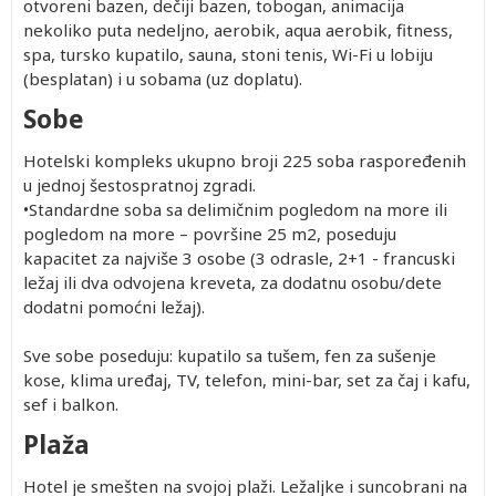
otvoreni bazen, dečiji bazen, tobogan, animacija
nekoliko puta nedeljno, aerobik, aqua aerobik, fitness,
spa, tursko kupatilo, sauna, stoni tenis, Wi-Fi u lobiju
(besplatan) i u sobama (uz doplatu).
Sobe
Hotelski kompleks ukupno broji 225 soba raspoređenih
u jednoj šestospratnoj zgradi.
•Standardne soba sa delimičnim pogledom na more ili
pogledom na more – površine 25 m2, poseduju
kapacitet za najviše 3 osobe (3 odrasle, 2+1 - francuski
ležaj ili dva odvojena kreveta, za dodatnu osobu/dete
dodatni pomoćni ležaj).
Sve sobe poseduju: kupatilo sa tušem, fen za sušenje
kose, klima uređaj, TV, telefon, mini-bar, set za čaj i kafu,
sef i balkon.
Plaža
Hotel je smešten na svojoj plaži. Ležaljke i suncobrani na