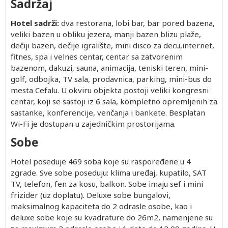
Sadržaj
Hotel sadrži:
dva restorana, lobi bar, bar pored bazena,
veliki bazen u obliku jezera, manji bazen blizu plaže,
dečiji bazen, dečije igralište, mini disco za decu,internet,
fitnes, spa i velnes centar, centar sa zatvorenim
bazenom, đakuzi, sauna, animacija, teniski teren, mini-
golf, odbojka, TV sala, prodavnica, parking, mini-bus do
mesta Cefalu. U okviru objekta postoji veliki kongresni
centar, koji se sastoji iz 6 sala, kompletno opremljenih za
sastanke, konferencije, venčanja i bankete. Besplatan
Wi-Fi je dostupan u zajedničkim prostorijama.
Sobe
Hotel poseduje 469 soba koje su raspoređene u 4
zgrade. Sve sobe poseduju: klima uređaj, kupatilo, SAT
TV, telefon, fen za kosu, balkon. Sobe imaju sef i mini
frizider (uz doplatu). Deluxe sobe bungalovi,
maksimalnog kapaciteta do 2 odrasle osobe, kao i
deluxe sobe koje su kvadrature do 26m2, namenjene su