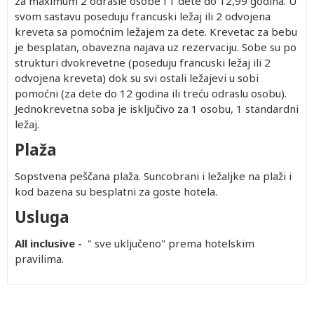
za maximum 2 odrasle osobe i 1 dete do 12,99 godina. U
svom sastavu poseduju francuski ležaj ili 2 odvojena
kreveta sa pomoćnim ležajem za dete. Krevetac za bebu
je besplatan, obavezna najava uz rezervaciju. Sobe su po
strukturi dvokrevetne (poseduju francuski ležaj ili 2
odvojena kreveta) dok su svi ostali ležajevi u sobi
pomoćni (za dete do 12 godina ili treću odraslu osobu).
Jednokrevetna soba je isključivo za 1 osobu, 1 standardni
ležaj.
Plaža
Sopstvena peščana plaža. Suncobrani i ležaljke na plaži i
kod bazena su besplatni za goste hotela.
Usluga
All inclusive -
" sve uključeno" prema hotelskim
pravilima.