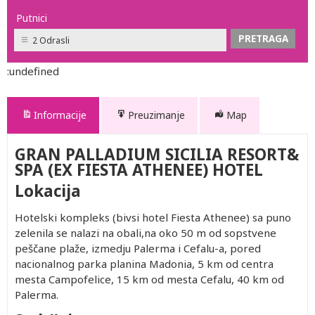
Putnici
2 Odrasli
:undefined
Informacije
Preuzimanje
Map
GRAN PALLADIUM SICILIA RESORT&
SPA (EX FIESTA ATHENEE) HOTEL
Lokacija
Hotelski kompleks (bivsi hotel Fiesta Athenee) sa puno
zelenila se nalazi na obali,na oko 50 m od sopstvene
peščane plaže, izmedju Palerma i Cefalu-a, pored
nacionalnog parka planina Madonia, 5 km od centra
mesta Campofelice, 15 km od mesta Cefalu, 40 km od
Palerma.