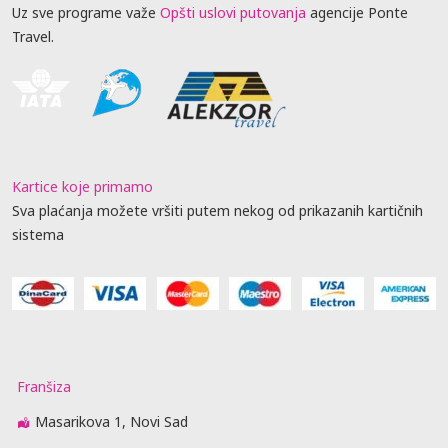
Uz sve programe važe
Opšti uslovi putovanja
agencije Ponte
Travel.
Kartice koje primamo
Sva plaćanja možete vršiti putem nekog od prikazanih kartičnih
sistema
Franšiza
Masarikova 1, Novi Sad