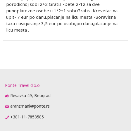
porodicnoj sobi 2+2 Gratis -Dete 2-12 sa dve
punoplatezne osobe u 1/2+1 sobi Gratis -Krevetac na
upit- 7 eur po danu,placanje na licu mesta -Boravisna
taxa i osiguranje 3,5 eur po osobi,po danu,placanje na
licu mesta .
Ponte Travel d.o.o
Resavka 49, Beograd
aranzmani@ponte.rs
+381-11-7858585