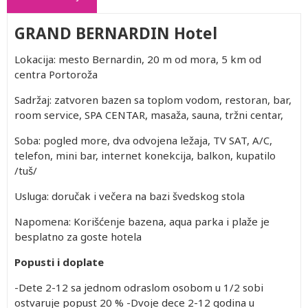
GRAND BERNARDIN Hotel
Lokacija: mesto Bernardin, 20 m od mora, 5 km od
centra Portoroža
Sadržaj: zatvoren bazen sa toplom vodom, restoran, bar,
room service, SPA CENTAR, masaža, sauna, tržni centar,
Soba: pogled more, dva odvojena ležaja, TV SAT, A/C,
telefon, mini bar, internet konekcija, balkon, kupatilo
/tuš/
Usluga: doručak i večera na bazi švedskog stola
Napomena: Korišćenje bazena, aqua parka i plaže je
besplatno za goste hotela
Popusti i doplate
-Dete 2-12 sa jednom odraslom osobom u 1/2 sobi
ostvaruje popust 20 % -Dvoje dece 2-12 godina u