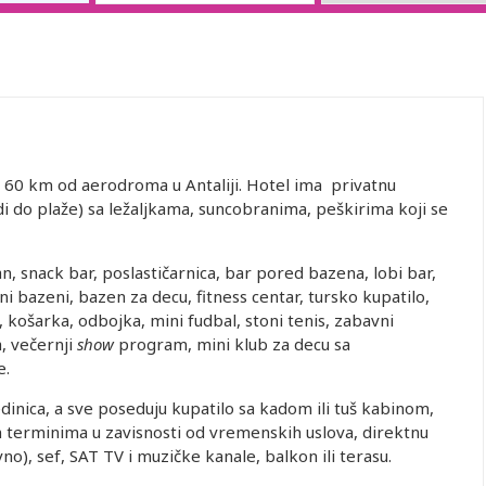
, 60 km od aerodroma u Antaliji. Hotel ima privatnu
di do plaže) sa ležaljkama, suncobranima, peškirima koji se
an, snack bar, poslastičarnica, bar pored bazena, lobi bar,
ni bazeni, bazen za decu, fitness centar, tursko kupatilo,
, košarka, odbojka, mini fudbal, stoni tenis, zabavni
, večernji
show
program, mini klub za decu sa
e.
inica, a sve poseduju kupatilo sa kadom ili tuš kabinom,
m terminima u zavisnosti od vremenskih uslova, direktnu
no), sef, SAT TV i muzičke kanale, balkon ili terasu.