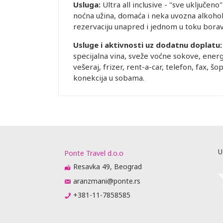
Usluga:
Ultra all inclusive - "sve uključen
noćna užina, domaća i neka uvozna alkoholn
rezervaciju unapred i jednom u toku bora
Usluge i aktivnosti uz dodatnu doplatu
specijalna vina, sveže voćne sokove, energ
vešeraj, frizer, rent-a-car, telefon, fax, š
konekcija u sobama.
U
Ponte Travel d.o.o
Resavka 49, Beograd
aranzmani@ponte.rs
+381-11-7858585