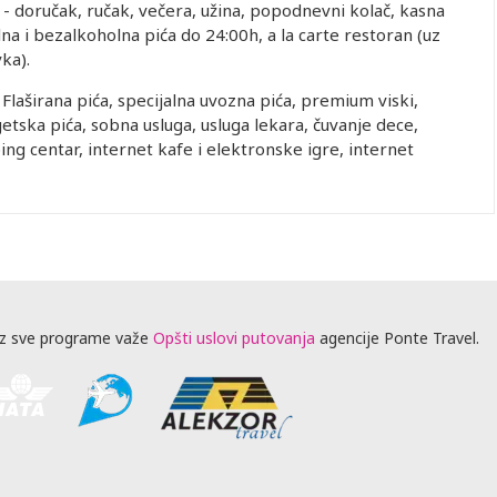
o" - doručak, ručak, večera, užina, popodnevni kolač, kasna
a i bezalkoholna pića do 24:00h, a la carte restoran (uz
vka).
:
Flaširana pića, specijalna uvozna pića, premium viski,
etska pića, sobna usluga, usluga lekara, čuvanje dece,
oping centar, internet kafe i elektronske igre, internet
z sve programe važe
Opšti uslovi putovanja
agencije Ponte Travel.