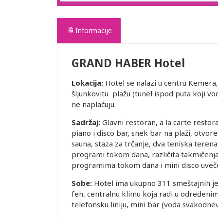
Informacije
GRAND HABER Hotel
Lokacija:
Hotel se nalazi u centru Kemera
šljunkovitu plažu (tunel ispod puta koji vo
ne naplaćuju.
Sadržaj:
Glavni restoran, a la carte restor
piano i disco bar, snek bar na plaži, otvore
sauna, staza za trčanje, dva teniska terena
programi tokom dana, različita takmičenja
programima tokom dana i mini disco uveč
Sobe:
Hotel ima ukupno 311 smeštajnih jed
fen, centralnu klimu koja radi u određeni
telefonsku liniju, mini bar (voda svakodnev