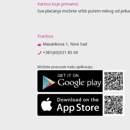
Kartice koje primamo
Sva plaćanja možete vršiti putem nekog od prika
Franšiza
Masarikova 1, Novi Sad
+381(60)531 85 00
Možete preuzeti našu aplikaciju.