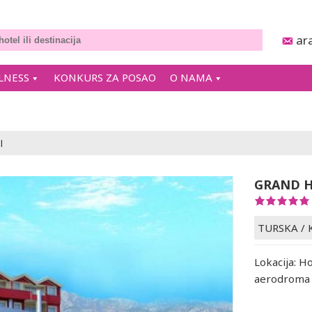
ar
LNESS
KONKURS ZA POSAO
O NAMA
l
GRAND H
TURSKA
/
Lokacija: H
aerodroma u