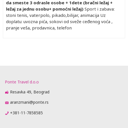
da smeste 3 odrasle osobe + 1dete (bračni ležaj +
ležaj za jednu osobu+ pomoćni ležaj)
Sport i zabava:
stoni tenis, vaterpolo, pikado,bilijar, animacija Uz
doplatu: uvozna pića, sokovi od sveže ceđenog voća ,
pranje veša, prodavnica, telefon
Ponte Travel d.o.o
Resavka 49, Beograd
aranzmani@ponte.rs
+381-11-7858585