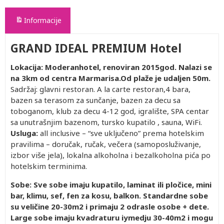
Informacije
GRAND IDEAL PREMIUM Hotel
Lokacija: Moderanhotel, renoviran 2015god. Nalazi se
na 3km od centra Marmarisa.Od plaže je udaljen 50m.
Sadržaj:
glavni restoran. A la carte restoran,4 bara,
bazen sa terasom za sunčanje, bazen za decu sa
toboganom, klub za decu 4-12 god, igralište, SPA centar
sa unutrašnjim bazenom, tursko kupatilo , sauna, WiFi.
Usluga:
all inclusive – “sve uključeno” prema hotelskim
pravilima – doručak, ručak, večera (samoposluživanje,
izbor više jela), lokalna alkoholna i bezalkoholna pića po
hotelskim terminima.
Sobe:
Sve sobe imaju kupatilo, laminat ili pločice, mini
bar, klimu, sef, fen za kosu, balkon. Standardne sobe
su veličine 20-30m2 i primaju 2 odrasle osobe + dete.
Large sobe imaju kvadraturu iymedju 30-40m2 i mogu