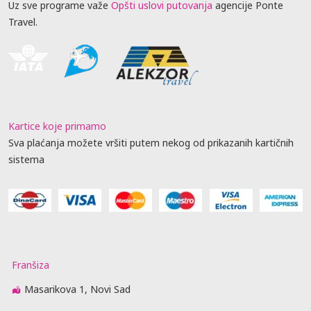
Uz sve programe važe
Opšti uslovi putovanja
agencije Ponte
Travel.
Kartice koje primamo
Sva plaćanja možete vršiti putem nekog od prikazanih kartičnih
sistema
Franšiza
Masarikova 1, Novi Sad