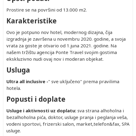
Prostire se na površini od 13.000 m2.
Karakteristike
Ovo je potpuno nov hotel, modernog dizajna, čija
izgradnja je završena u novembru 2020. godine, a svoja
vrata za goste je otvario od 1.juna 2021. godine. Na
našem tržištu agencija Ponte Travel svojim gostima
ekskluzivno nudi ovaj nov i moderan objekat.
Usluga
Ultra all inclusive -
" sve uključeno" prema pravilima
hotela.
Popusti i doplate
Usluge i aktivnosti uz doplatu:
sva strana alhoholna i
bezalhoholna pića, doktor, usluge pranja i peglanja veša,
vodeni sportovi, frizerski salon, market,telefon&fax, SPA
usluge.