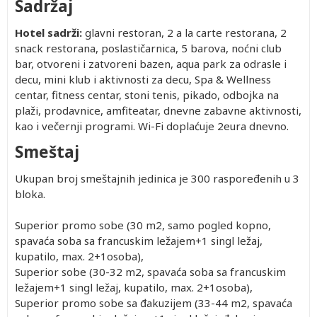
Sadržaj
Hotel sadrži:
glavni restoran, 2 a la carte restorana, 2
snack restorana, poslastičarnica, 5 barova, noćni club
bar, otvoreni i zatvoreni bazen, aqua park za odrasle i
decu, mini klub i aktivnosti za decu, Spa & Wellness
centar, fitness centar, stoni tenis, pikado, odbojka na
plaži, prodavnice, amfiteatar, dnevne zabavne aktivnosti,
kao i večernji programi. Wi-Fi doplaćuje 2eura dnevno.
Smeštaj
Ukupan broj smeštajnih jedinica je 300 raspoređenih u 3
bloka.
Superior promo sobe (30 m2, samo pogled kopno,
spavaća soba sa francuskim ležajem+1 singl ležaj,
kupatilo, max. 2+1osoba),
Superior sobe (30-32 m2, spavaća soba sa francuskim
ležajem+1 singl ležaj, kupatilo, max. 2+1osoba),
Superior promo sobe sa đakuzijem (33-44 m2, spavaća