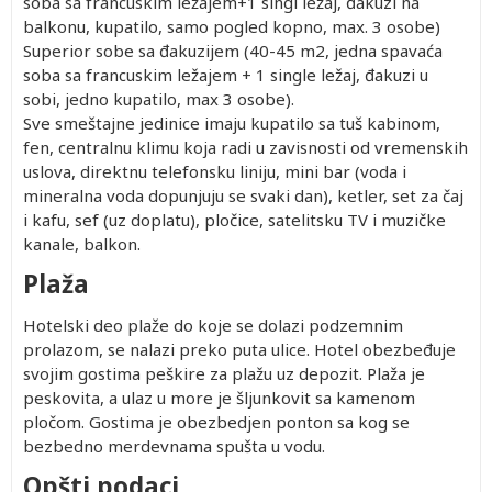
soba sa francuskim ležajem+1 singl ležaj, đakuzi na
balkonu, kupatilo, samo pogled kopno, max. 3 osobe)
Superior sobe sa đakuzijem (40-45 m2, jedna spavaća
soba sa francuskim ležajem + 1 single ležaj, đakuzi u
sobi, jedno kupatilo, max 3 osobe).
Sve smeštajne jedinice imaju kupatilo sa tuš kabinom,
fen, centralnu klimu koja radi u zavisnosti od vremenskih
uslova, direktnu telefonsku liniju, mini bar (voda i
mineralna voda dopunjuju se svaki dan), ketler, set za čaj
i kafu, sef (uz doplatu), pločice, satelitsku TV i muzičke
kanale, balkon.
Plaža
Hotelski deo plaže do koje se dolazi podzemnim
prolazom, se nalazi preko puta ulice. Hotel obezbeđuje
svojim gostima peškire za plažu uz depozit. Plaža je
peskovita, a ulaz u more je šljunkovit sa kamenom
pločom. Gostima je obezbedjen ponton sa kog se
bezbedno merdevnama spušta u vodu.
Opšti podaci