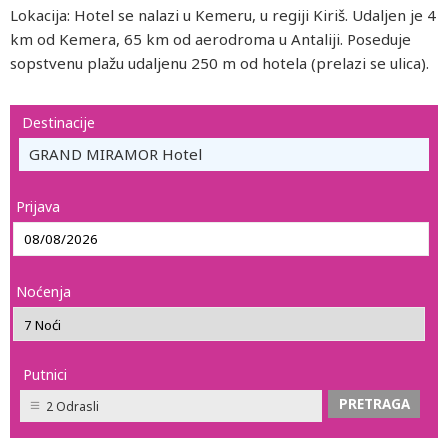
Lokacija: Hotel se nalazi u Kemeru, u regiji Kiriš. Udaljen je 4
km od Kemera, 65 km od aerodroma u Antaliji. Poseduje
sopstvenu plažu udaljenu 250 m od hotela (prelazi se ulica).
Destinacije
GRAND MIRAMOR Hotel
Prijava
Noćenja
Putnici
2 Odrasli