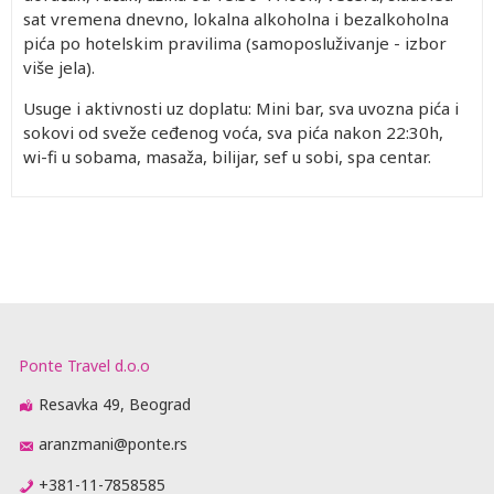
sat vremena dnevno, lokalna alkoholna i bezalkoholna
pića po hotelskim pravilima (samoposluživanje - izbor
više jela).
Usuge i aktivnosti uz doplatu: Mini bar, sva uvozna pića i
sokovi od sveže ceđenog voća, sva pića nakon 22:30h,
wi-fi u sobama, masaža, bilijar, sef u sobi, spa centar.
Ponte Travel d.o.o
Resavka 49, Beograd
aranzmani@ponte.rs
+381-11-7858585