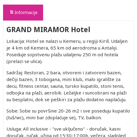
Informacije
GRAND MIRAMOR Hotel
Lokacija: Hotel se nalazi u Kemeru, u regiji Kiriš. Udaljen
je 4 km od Kemera, 65 km od aerodroma u Antaliji.
Poseduje sopstvenu plažu udaljenu 250 m od hotela
(prelazi se ulica).
Sadržaj: Restoran, 2 bara, otvoreni i zatvoreni bazen,
dečiji bazen, 3 tobogana, mini klub, malo igralište za
decu, fitness centar, sauna, tursko kupatilo, stoni tenis,
odbojka na plaži, aerobik. Ležaljke i suncobrani na plaži
su besplatni, dok se peškiri za plažu dodatno naplaćuju.
Sobe: Sobe su površine 20-26 m2 i sve poseduju kupatilo
(tuš/wc), mini bar (doplaćuje se), TV, balkon.
Usluga: All inclusive - "sve uključeno" - doručak, kasni
doručak, ručak, užina od 15:30-17:00h, večera, sladoled