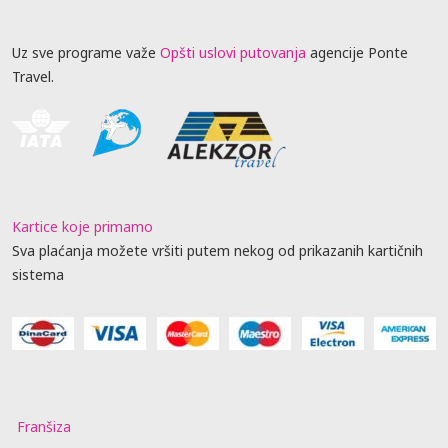
Uz sve programe važe
Opšti uslovi putovanja
agencije Ponte
Travel.
Kartice koje primamo
Sva plaćanja možete vršiti putem nekog od prikazanih kartičnih
sistema
Franšiza