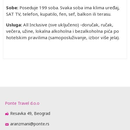
Sobe:
Poseduje 199 soba. Svaka soba ima klima uređaj,
SAT TV, telefon, kupatilo, fen, sef, balkon ili terasu.
Usluga:
All Inclusive (sve uključeno) -doručak, ručak,
večera, užine, lokalna alkoholna i bezalkoholna pića po
hotelskim pravilima (samoposluživanje, izbor više jela).
Ponte Travel d.o.o
Resavka 49, Beograd
aranzmani@ponte.rs