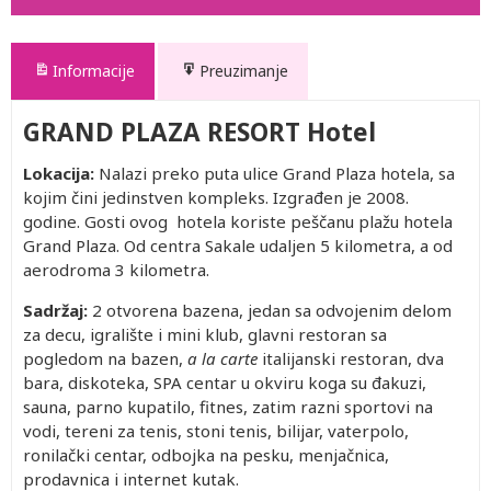
Informacije
Preuzimanje
GRAND PLAZA RESORT Hotel
Lokacija:
Nalazi preko puta ulice Grand Plaza hotela, sa
kojim čini jedinstven kompleks. Izgrađen je 2008.
godine. Gosti ovog hotela koriste peščanu plažu hotela
Grand Plaza. Od centra Sakale udaljen 5 kilometra, a od
aerodroma 3 kilometra.
Sadr
žaj
:
2 otvorena bazena, jedan sa odvojenim delom
za decu, igralište i mini klub, glavni restoran sa
pogledom na bazen,
a la carte
italijanski restoran, dva
bara, diskoteka, SPA centar u okviru koga su đakuzi,
sauna, parno kupatilo, fitnes, zatim razni sportovi na
vodi, tereni za tenis, stoni tenis, bilijar, vaterpolo,
ronilački centar, odbojka na pesku, menjačnica,
prodavnica i internet kutak.