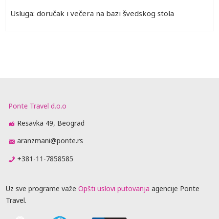
Usluga: doručak i večera na bazi švedskog stola
Ponte Travel d.o.o
Resavka 49, Beograd
aranzmani@ponte.rs
+381-11-7858585
Uz sve programe važe
Opšti uslovi putovanja
agencije Ponte
Travel.