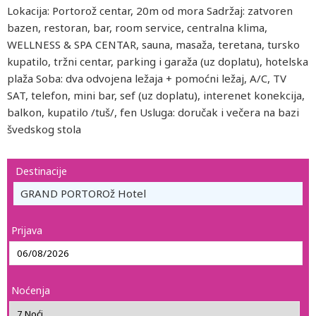
Lokacija: Portorož centar, 20m od mora Sadržaj: zatvoren
bazen, restoran, bar, room service, centralna klima,
WELLNESS & SPA CENTAR, sauna, masaža, teretana, tursko
kupatilo, tržni centar, parking i garaža (uz doplatu), hotelska
plaža Soba: dva odvojena ležaja + pomoćni ležaj, A/C, TV
SAT, telefon, mini bar, sef (uz doplatu), interenet konekcija,
balkon, kupatilo /tuš/, fen Usluga: doručak i večera na bazi
švedskog stola
Destinacije
GRAND PORTOROž Hotel
Prijava
Noćenja