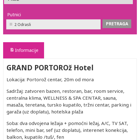
Putnici
2 Odrasli
Informacije
GRAND PORTOROž Hotel
Lokacija: Portorož centar, 20m od mora
Sadržaj: zatvoren bazen, restoran, bar, room service,
centralna klima, WELLNESS & SPA CENTAR, sauna,
masaža, teretana, tursko kupatilo, tržni centar, parking i
garaža (uz doplatu), hotelska plaža
Soba: dva odvojena ležaja + pomoćni ležaj, A/C, TV SAT,
telefon, mini bar, sef (uz doplatu), interenet konekcija,
balkon, kupatilo /tuš/, fen