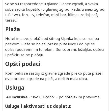
Sobe su raspoređene u glavnoj i anex zgradi, a svaka
soba sadrži kupatilo (u glavnoj zgradi kada, u anex zgradi
tuš / wc), fen, TV, telefon, mini-bar, klima uređaj, sef,
terasu.
Plaža
Hotel ima svoju plažu od sitnog šljunka koja se nasipa
peskom. Plaža se nalazi preko puta ulice i do nje se
dolazi podzemnim tunelom. Suncobrani, ležaljke, dušeci
i peškiri se ne plaćaju.
Opšti podaci
Komlpeks se sastoji iz glavne zgrade preko puta plaže i
dvospratne zgrade na plaži, a deli ih mala ulica.
Usluga
All inclusive
- "sve uljučeno" - po hotelskim pravilima
Usluge i aktivnosti uz doplatu: