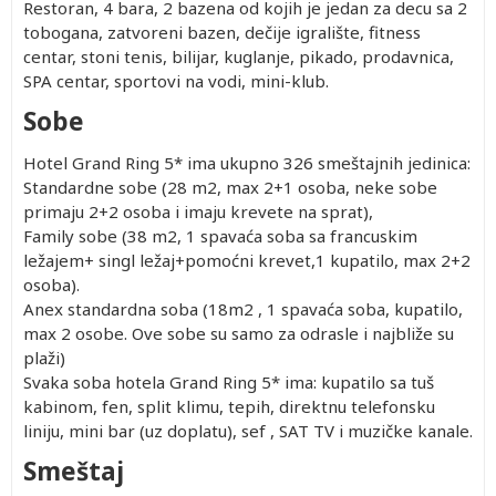
Restoran, 4 bara, 2 bazena od kojih je jedan za decu sa 2
tobogana, zatvoreni bazen, dečije igralište, fitness
centar, stoni tenis, bilijar, kuglanje, pikado, prodavnica,
SPA centar, sportovi na vodi, mini-klub.
Sobe
Hotel Grand Ring 5* ima ukupno 326 smeštajnih jedinica:
Standardne sobe (28 m2, max 2+1 osoba, neke sobe
primaju 2+2 osoba i imaju krevete na sprat),
Family sobe (38 m2, 1 spavaća soba sa francuskim
ležajem+ singl ležaj+pomoćni krevet,1 kupatilo, max 2+2
osoba).
Anex standardna soba (18m2 , 1 spavaća soba, kupatilo,
max 2 osobe. Ove sobe su samo za odrasle i najbliže su
plaži)
Svaka soba hotela Grand Ring 5* ima: kupatilo sa tuš
kabinom, fen, split klimu, tepih, direktnu telefonsku
liniju, mini bar (uz doplatu), sef , SAT TV i muzičke kanale.
Smeštaj