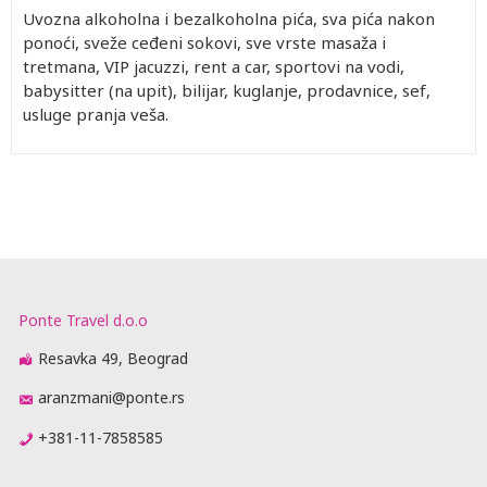
Uvozna alkoholna i bezalkoholna pića, sva pića nakon
ponoći, sveže ceđeni sokovi, sve vrste masaža i
tretmana, VIP jacuzzi, rent a car, sportovi na vodi,
babysitter (na upit), bilijar, kuglanje, prodavnice, sef,
usluge pranja veša.
Ponte Travel d.o.o
Resavka 49, Beograd
aranzmani@ponte.rs
+381-11-7858585