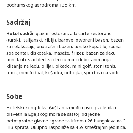
bodrumskog aerodroma 135 km.
Sadržaj
Hotel sadrži:
glavni restoran, a la carte restorane
(turski, italijanski, riblji), barove, otvoreni bazen, bazen
za relaksaciju, unutrašnji bazen, tursko kupatilo, sauna,
spa centar, diskoteka, masaže, frizer, bazen za decu,
mini klub, sladoled za decu u mini clubu, animacija,
klizanje na ledu, bilijar, pikado, mini golf, stoni tenis,
tenis, mini fudbal, košarka, odbojka, sportovi na vodi.
Sobe
Hotelski kompleks ušuškan između gustog zelenila i
plavetnila Egejskog mora se sastoji od jedne
petospratne glavne zgrade sa liftom i 26 bungalova na 2
ili 3 sprata. Ukupno raspolaže sa 459 smeštajnih jedinica.