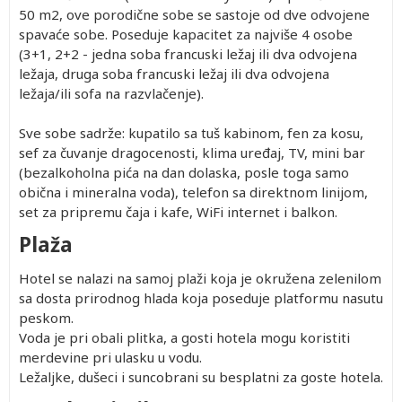
50 m2, ove porodične sobe se sastoje od dve odvojene
spavaće sobe. Poseduje kapacitet za najviše 4 osobe
(3+1, 2+2 - jedna soba francuski ležaj ili dva odvojena
ležaja, druga soba francuski ležaj ili dva odvojena
ležaja/ili sofa na razvlačenje).
Sve sobe sadrže: kupatilo sa tuš kabinom, fen za kosu,
sef za čuvanje dragocenosti, klima uređaj, TV, mini bar
(bezalkoholna pića na dan dolaska, posle toga samo
obična i mineralna voda), telefon sa direktnom linijom,
set za pripremu čaja i kafe, WiFi internet i balkon.
Plaža
Hotel se nalazi na samoj plaži koja je okružena zelenilom
sa dosta prirodnog hlada koja poseduje platformu nasutu
peskom.
Voda je pri obali plitka, a gosti hotela mogu koristiti
merdevine pri ulasku u vodu.
Ležaljke, dušeci i suncobrani su besplatni za goste hotela.