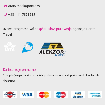
aranzmani@ponte.rs
+381-11-7858585
Uz sve programe važe
Opšti uslovi putovanja
agencije Ponte
Travel.
Kartice koje primamo
Sva plaćanja možete vršiti putem nekog od prikazanih kartičnih
sistema