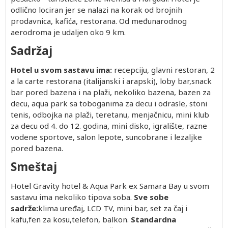
odlično lociran jer se nalazi na korak od brojnih
prodavnica, kafića, restorana. Od međunarodnog
aerodroma je udaljen oko 9 km.
Sadržaj
Hotel u svom sastavu ima:
recepciju, glavni restoran, 2
a la carte restorana (italijanski i arapski), loby bar,snack
bar pored bazena i na plaži, nekoliko bazena, bazen za
decu, aqua park sa toboganima za decu i odrasle, stoni
tenis, odbojka na plaži, teretanu, menjačnicu, mini klub
za decu od 4. do 12. godina, mini disko, igralište, razne
vodene sportove, salon lepote, suncobrane i lezaljke
pored bazena.
Smeštaj
Hotel Gravity hotel & Aqua Park ex Samara Bay u svom
sastavu ima nekoliko tipova soba.
Sve sobe
sadrže:
klima uređaj, LCD TV, mini bar, set za čaj i
kafu,fen za kosu,telefon, balkon.
Standardna