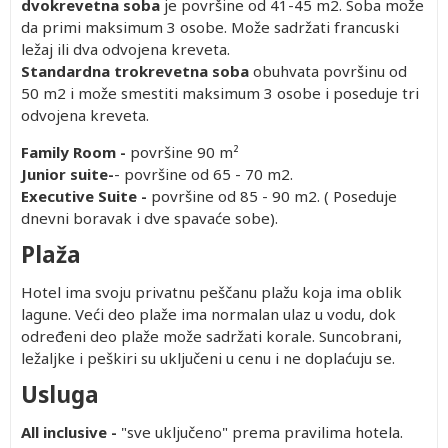
dvokrevetna soba
je površine od 41-45 m2. Soba može
da primi maksimum 3 osobe. Može sadržati francuski
ležaj ili dva odvojena kreveta.
Standardna trokrevetna soba
obuhvata površinu od
50 m2 i može smestiti maksimum 3 osobe i poseduje tri
odvojena kreveta.
Family Room -
površine 90 m²
Junior suite-
- površine od 65 - 70 m2.
Executive Suite -
površine od 85 - 90 m2. ( Poseduje
dnevni boravak i dve spavaće sobe).
Plaža
Hotel ima svoju privatnu peščanu plažu koja ima oblik
lagune. Veći deo plaže ima normalan ulaz u vodu, dok
određeni deo plaže može sadržati korale. Suncobrani,
ležaljke i peškiri su uključeni u cenu i ne doplaćuju se.
Usluga
All inclusive -
"sve uključeno" prema pravilima hotela.