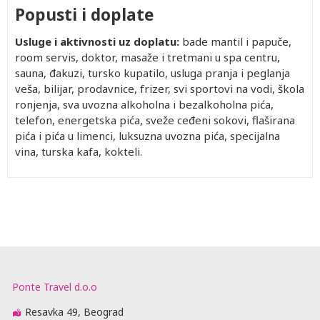
Popusti i doplate
Usluge i aktivnosti uz doplatu:
bade mantil i papuče,
room servis, doktor, masaže i tretmani u spa centru,
sauna, đakuzi, tursko kupatilo, usluga pranja i peglanja
veša, bilijar, prodavnice, frizer, svi sportovi na vodi, škola
ronjenja, sva uvozna alkoholna i bezalkoholna pića,
telefon, energetska pića, sveže ceđeni sokovi, flaširana
pića i pića u limenci, luksuzna uvozna pića, specijalna
vina, turska kafa, kokteli.
Ponte Travel d.o.o
Resavka 49, Beograd