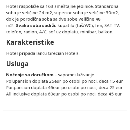
Hotel raspolaže sa 163 smeštajne jedinice. Standardna
soba je veličine 24 m2, superior soba je veličine 30m2,
dok je porodična soba sa dve sobe veličine 48
m2.
Svaka soba sadrži:
kupatilo (tuš/WC), fen, SAT TV,
telefon, radion, A/C, sef uz doplatu, minibar, balkon.
Karakteristike
Hotel pripada lancu Grecian Hotels.
Usluga
Noćenje sa doručkom
– sapomosluživanje.
Polupansion doplata 25eur po osobi po noci, deca 15 eur
Punpansion doplata 46eur po osobi po noci., deca 25 eur
All inclusive doplata 60eur po osobi po noci, deca 45 eur