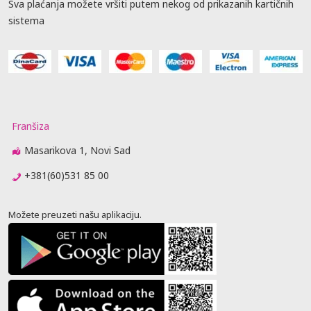
Sva plaćanja možete vršiti putem nekog od prikazanih kartičnih
sistema
Franšiza
Masarikova 1, Novi Sad
+381(60)531 85 00
Možete preuzeti našu aplikaciju.