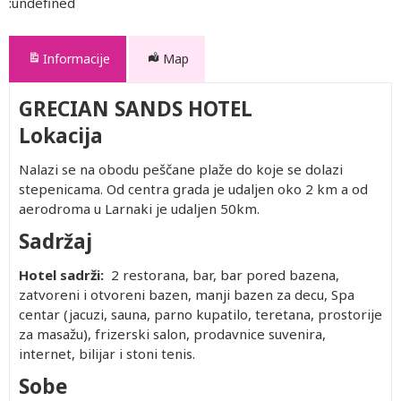
:undefined
Informacije
Map
GRECIAN SANDS HOTEL
Lokacija
Nalazi se na obodu peščane plaže do koje se dolazi
stepenicama. Od centra grada je udaljen oko 2 km a od
aerodroma u Larnaki je udaljen 50km.
Sadržaj
Hotel sadrži:
2 restorana, bar, bar pored bazena,
zatvoreni i otvoreni bazen, manji bazen za decu, Spa
centar (jacuzi, sauna, parno kupatilo, teretana, prostorije
za masažu), frizerski salon, prodavnice suvenira,
internet, bilijar i stoni tenis.
Sobe