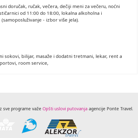
asni doručak, ručak, večera, dečiji meni za večeru, noćni
tičarnici od 11:00 do 18:00, lokalna alkoholna i
(samoposluživanje - izbor više jela).
 sokovi, bilijar, masaže i dodatni tretmani, lekar, rent a
sportovi, room service,
z sve programe važe
Opšti uslovi putovanja
agencije Ponte Travel.