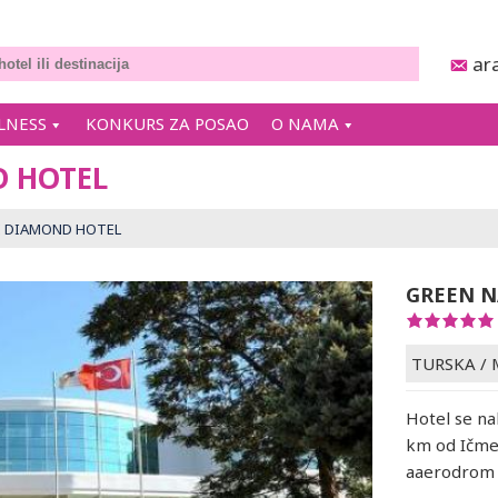
ar
LNESS
KONKURS ZA POSAO
O NAMA
D HOTEL
E DIAMOND HOTEL
GREEN N
TURSKA
/
Hotel se na
km od Ičme
aaerodrom