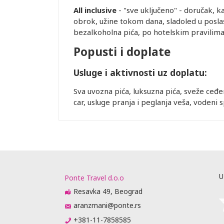
All inclusive
- "sve uključeno" - doručak, k
obrok, užine tokom dana, sladoled u poslas
bezalkoholna pića, po hotelskim pravilima 
Popusti i doplate
Usluge i aktivnosti uz doplatu:
Sva uvozna pića, luksuzna pića, sveže ceđeni
car, usluge pranja i peglanja veša, vodeni 
U
Ponte Travel d.o.o
Resavka 49, Beograd
aranzmani@ponte.rs
+381-11-7858585