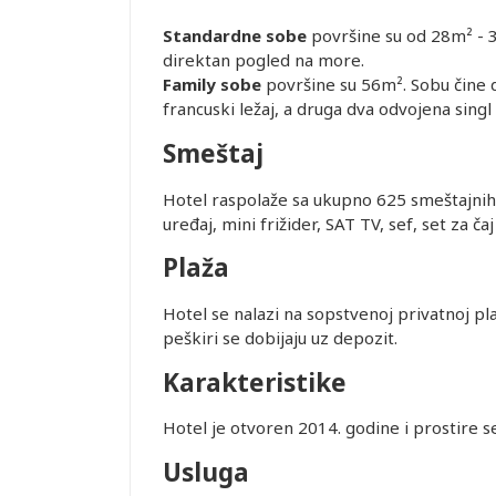
Standardne sobe
površine su od 28
m
² - 
direktan pogled na more.
Family sobe
površine su 56
m
². Sobu čine
francuski ležaj, a druga dva odvojena singl 
Smeštaj
Leaflet
Hotel raspolaže sa ukupno 625 smeštajnih j
uređaj, mini frižider, SAT TV, sef, set za ča
Plaža
Hotel se nalazi na sopstvenoj privatnoj pla
peškiri se dobijaju uz depozit.
Karakteristike
Hotel je otvoren 2014. godine i prostire s
Usluga