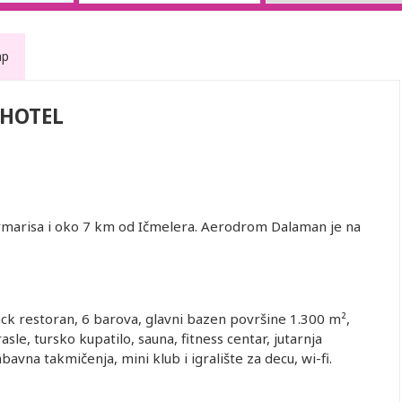
ap
HOTEL
rmarisa i oko 7 km od Ičmelera. Aerodrom Dalaman je na
nack restoran, 6 barova, glavni bazen površine 1.300
m
²
,
sle, tursko kupatilo, sauna, fitness centar, jutarnja
abavna takmičenja, mini klub i igralište za decu, wi-fi.