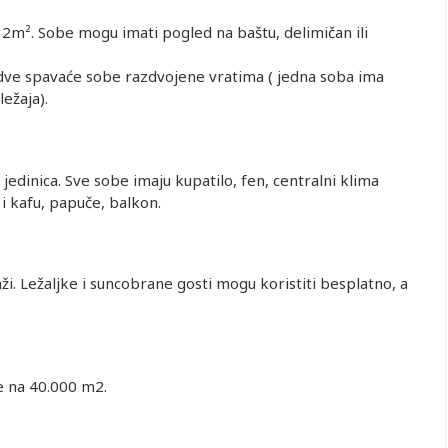
32
m
². Sobe mogu imati pogled na baštu, delimičan ili
 dve spavaće sobe razdvojene vratima ( jedna soba ima
ležaja).
edinica. Sve sobe imaju kupatilo, fen, centralni klima
j i kafu, papuče, balkon.
ži. Ležaljke i suncobrane gosti mogu koristiti besplatno, a
e na 40.000 m2.