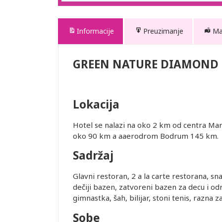
Informacije
Preuzimanje
M
GREEN NATURE DIAMOND 
Lokacija
Hotel se nalazi na oko 2 km od centra Ma
oko 90 km a aaerodrom Bodrum 145 km.
Sadržaj
Glavni restoran, 2 a la carte restorana, s
dečiji bazen, zatvoreni bazen za decu i odra
gimnastka, šah, bilijar, stoni tenis, razna z
Sobe