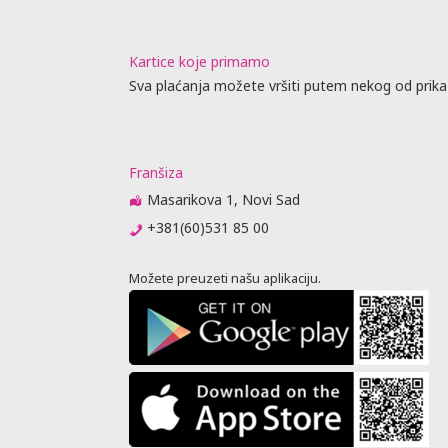
Kartice koje primamo
Sva plaćanja možete vršiti putem nekog od prika
Franšiza
Masarikova 1, Novi Sad
+381(60)531 85 00
Možete preuzeti našu aplikaciju.