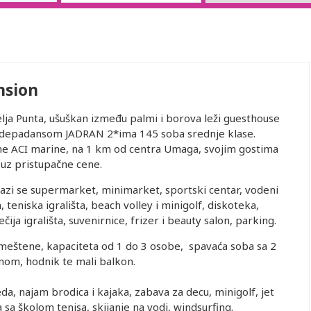
nsion
selja Punta, ušuškan između palmi i borova leži guesthouse
m depadansom JADRAN 2*ima 145 soba srednje klase.
ane ACI marine, na 1 km od centra Umaga, svojim gostima
 uz pristupačne cene.
alazi se supermarket, minimarket, sportski centar, vodeni
 teniska igrališta, beach volley i minigolf, diskoteka,
ečija igrališta, suvenirnice, frizer i beauty salon, parking.
meštene, kapaciteta od 1 do 3 osobe, spavaća soba sa 2
inom, hodnik te mali balkon.
da, najam brodica i kajaka, zabava za decu, minigolf, jet
ta sa školom tenisa, skijanje na vodi, windsurfing.