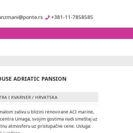
anzmani@ponte.rs
+381-11-7858585
USE ADRIATIC PANSION
TRA I KVARNER
/
HRVATSKA
alom zalivu u blizini renovirane ACI marine,
centra Umaga, svojim gostima nudi smeštaj uz
atnu atmosferu uz pristupačne cene. Usluga: