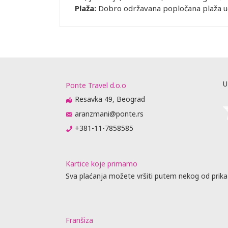
Plaža:
Dobro održavana popločana plaža ud
U
Ponte Travel d.o.o
Resavka 49, Beograd
aranzmani@ponte.rs
+381-11-7858585
Kartice koje primamo
Sva plaćanja možete vršiti putem nekog od prika
Franšiza