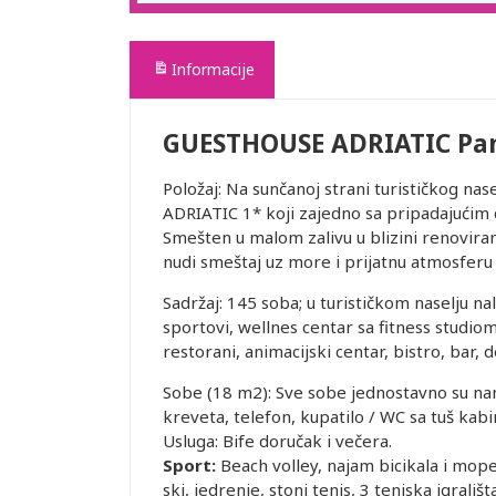
Informacije
GUESTHOUSE ADRIATIC Pa
Položaj: Na sunčanoj strani turističkog na
ADRIATIC 1* koji zajedno sa pripadajući
Smešten u malom zalivu u blizini renovir
nudi smeštaj uz more i prijatnu atmosferu
Sadržaj: 145 soba; u turističkom naselju n
sportovi, wellnes centar sa fitness studiom,
restorani, animacijski centar, bistro, bar, d
Sobe (18 m2): Sve sobe jednostavno su na
kreveta, telefon, kupatilo / WC sa tuš kab
Usluga: Bife doručak i večera.
Sport:
Beach volley, najam bicikala i mope
ski, jedrenje, stoni tenis, 3 teniska igrališ