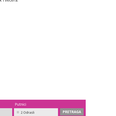
k i večera.
Putnici
2 Odrasli