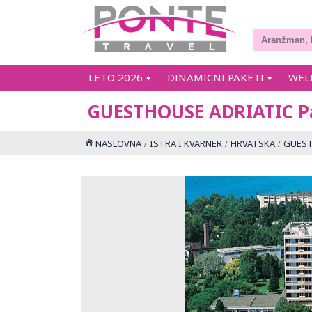
LETO 2026
DINAMICNI PAKETI
WEL
GUESTHOUSE ADRIATIC P
NASLOVNA
ISTRA I KVARNER
HRVATSKA
GUEST