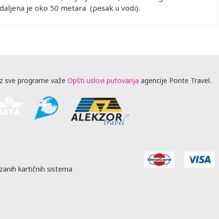
aljena je oko 50 metara (pesak u vodi).
z sve programe važe
Opšti uslovi putovanja
agencije Ponte Travel.
zanih kartičnih sistema