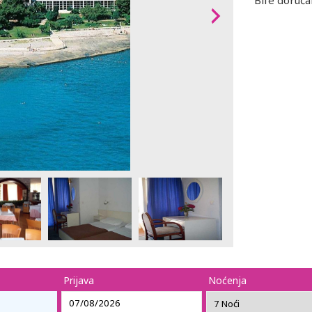
Bife doruča
Prijava
Noćenja