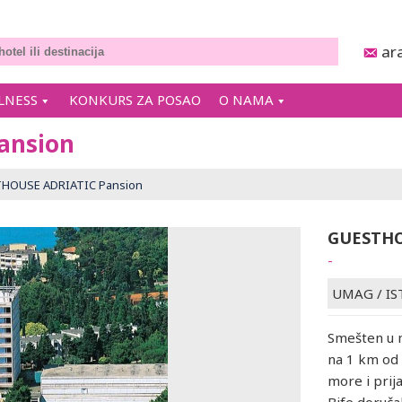
ar
LNESS
KONKURS ZA POSAO
O NAMA
ansion
HOUSE ADRIATIC Pansion
GUESTHO
-
UMAG
/
IS
Smešten u m
na 1 km od 
more i prij