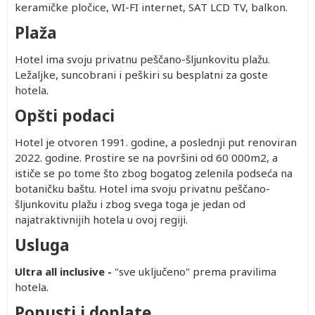
keramičke pločice, WI-FI internet, SAT LCD TV, balkon.
Plaža
Hotel ima svoju privatnu peščano-šljunkovitu plažu.
Ležaljke, suncobrani i peškiri su besplatni za goste
hotela.
Opšti podaci
Hotel je otvoren 1991. godine, a poslednji put renoviran
2022. godine. Prostire se na površini od 60 000m2, a
ističe se po tome što zbog bogatog zelenila podseća na
botaničku baštu. Hotel ima svoju privatnu peščano-
šljunkovitu plažu i zbog svega toga je jedan od
najatraktivnijih hotela u ovoj regiji.
Usluga
Ultra all inclusive -
"sve uključeno" prema pravilima
hotela.
Popusti i doplate