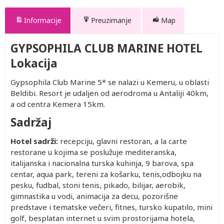
Informacije
Preuzimanje
Map
GYPSOPHILA CLUB MARINE HOTEL
Lokacija
Gypsophila Club Marine 5* se nalazi u Kemeru, u oblasti
Beldibi. Resort je udaljen od aerodroma u Antaliji 40km,
a od centra Kemera 15km.
Sadržaj
Hotel sadrži:
recepciju, glavni restoran, a la carte
restorane u kojima se poslužuje mediteranska,
italijanska i nacionalna turska kuhinja, 9 barova, spa
centar, aqua park, tereni za košarku, tenis,odbojku na
pesku, fudbal, stoni tenis, pikado, bilijar, aerobik,
gimnastika u vodi, animacija za decu, pozorišne
predstave i tematske večeri, fitnes, tursko kupatilo, mini
golf, besplatan internet u svim prostorijama hotela,