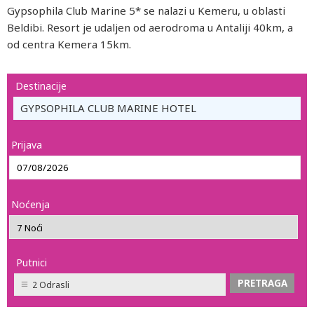
Gypsophila Club Marine 5* se nalazi u Kemeru, u oblasti
Beldibi. Resort je udaljen od aerodroma u Antaliji 40km, a
od centra Kemera 15km.
Destinacije
GYPSOPHILA CLUB MARINE HOTEL
Prijava
Noćenja
Putnici
2 Odrasli