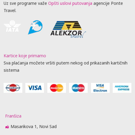
Uz sve programe važe
Opšti uslovi putovanja
agencije Ponte
Travel.
Kartice koje primamo
Sva plaćanja možete vršiti putem nekog od prikazanih kartičnih
sistema
Franšiza
Masarikova 1, Novi Sad