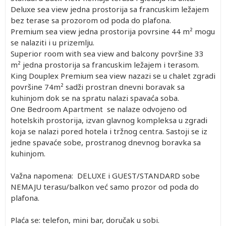
Deluxe sea view jedna prostorija sa francuskim ležajem
bez terase sa prozorom od poda do plafona.
Premium sea view jedna prostorija povrsine 44 m² mogu
se nalaziti i u prizemlju.
Superior room with sea view and balcony površine 33
m² jedna prostorija sa francuskim ležajem i terasom.
King Douplex Premium sea view nazazi se u chalet zgradi
površine 74m² sadži prostran dnevni boravak sa
kuhinjom dok se na spratu nalazi spavaća soba.
One Bedroom Apartment se nalaze odvojeno od
hotelskih prostorija, izvan glavnog kompleksa u zgradi
koja se nalazi pored hotela i tržnog centra. Sastoji se iz
jedne spavaće sobe, prostranog dnevnog boravka sa
kuhinjom.
Važna napomena: DELUXE i GUEST/STANDARD sobe
NEMAJU terasu/balkon već samo prozor od poda do
plafona.
Plaća se: telefon, mini bar, doručak u sobi.