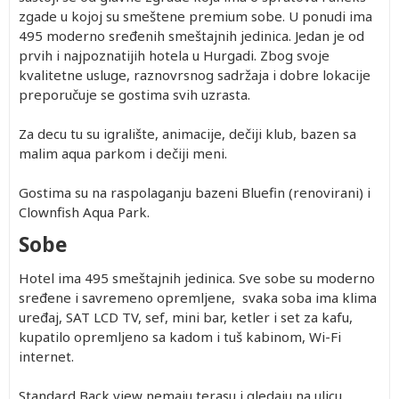
zgade u kojoj su smeštene premium sobe. U ponudi ima
495 moderno sređenih smeštajnih jedinica. Jedan je od
prvih i najpoznatijih hotela u Hurgadi. Zbog svoje
kvalitetne usluge, raznovrsnog sadržaja i dobre lokacije
preporučuje se gostima svih uzrasta.
Za decu tu su igralište, animacije, dečiji klub, bazen sa
malim aqua parkom i dečiji meni.
Gostima su na raspolaganju bazeni Bluefin (renovirani) i
Clownfish Aqua Park.
Sobe
Hotel ima 495 smeštajnih jedinica. Sve sobe su moderno
sređene i savremeno opremljene, svaka soba ima klima
uređaj, SAT LCD TV, sef, mini bar, ketler i set za kafu,
kupatilo opremljeno sa kadom i tuš kabinom, Wi-Fi
internet.
Standard Back view nemaju terasu i gledaju na ulicu.