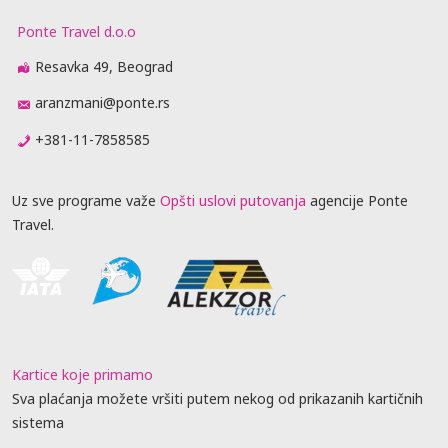
Ponte Travel d.o.o
Resavka 49, Beograd
aranzmani@ponte.rs
+381-11-7858585
Uz sve programe važe
Opšti uslovi putovanja
agencije Ponte
Travel.
Kartice koje primamo
Sva plaćanja možete vršiti putem nekog od prikazanih kartičnih
sistema