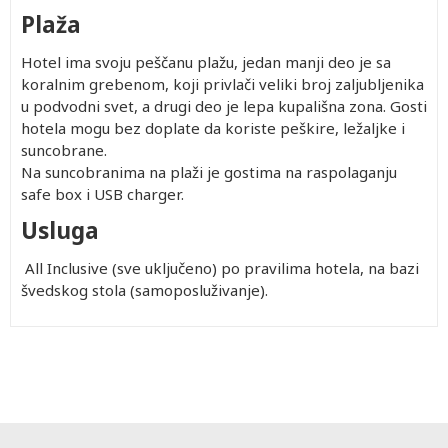
Plaža
Hotel ima svoju peščanu plažu, jedan manji deo je sa
koralnim grebenom, koji privlači veliki broj zaljubljenika
u podvodni svet, a drugi deo je lepa kupališna zona. Gosti
hotela mogu bez doplate da koriste peškire, ležaljke i
suncobrane.
Na suncobranima na plaži je gostima na raspolaganju
safe box i USB charger.
Usluga
All Inclusive (sve uključeno) po pravilima hotela, na bazi
švedskog stola (samoposluživanje).